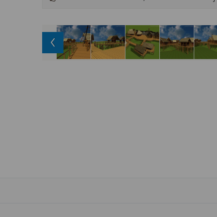
32 g/l
29 °C
33 