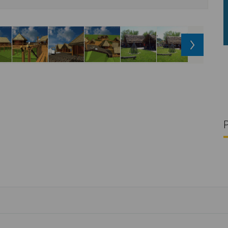
g/l
28 °C
32 g/l