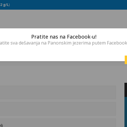
32 g/L
)
PRVO JEZERO
(Voda:
29 °C
, Salinitet:
32 g/L
)
ETNA
O NAMA
CJENOVNIK
ATRAKCIJE
DEŠAVANJA
Pratite nas na Facebook-u!
atite sva dešavanja na Panonskim jezerima putem Facebook
jeničko naselje
SLAPOVI
li