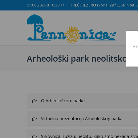
C
, Salinitet:
32 g/L
07.08.2026 u 10:30 >>
)
TREĆE JEZERO
(Voda:
29 °C
, Salinitet:
POČ
Pr
Arheološki park neolitsko-so
O Arheološkom parku
ERO
DRUGO JEZERO
Virtuelna prezentacija Arheološkog parka
Slikovnica-Tuzla u neolitu, kako smo nekada živje