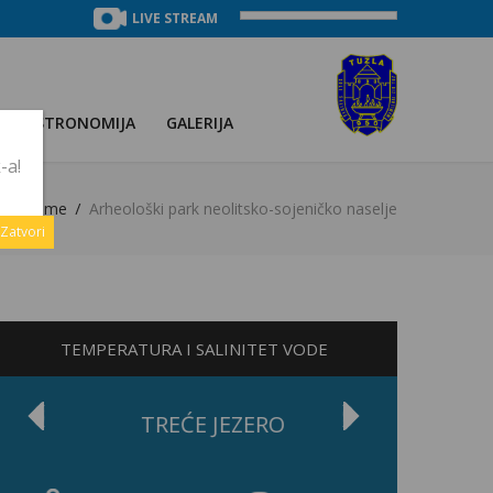
LIVE STREAM
GASTRONOMIJA
GALERIJA
-a!
Home
Arheološki park neolitsko-sojeničko naselje
Zatvori
TEMPERATURA I SALINITET VODE
TREĆE JEZERO