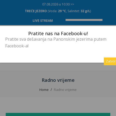
07.08.2026 u 10:30 >>
TREĆE JEZERO
(Voda:
29 °C
, Salinitet:
32 g/L
)
LIVE STREAM
Pratite nas na Facebook-u!
Pratite sva dešavanja na Panonskim jezerima putem
Facebook-a!
MENU
Zatvor
Radno vrijeme
Home
Radno vrijeme