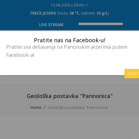
10.08.2026 u 09:00 >>
TREĆE JEZERO
(Voda:
28 °C
, Salinitet:
32 g/L
)
LIVE STREAM
Pratite nas na Facebook-u!
Pratite sva dešavanja na Panonskim jezerima putem
Facebook-a!
MENU
Zatvor
Geološka postavka “Pannonica”
Home
Geološka postavka “Pannonica”