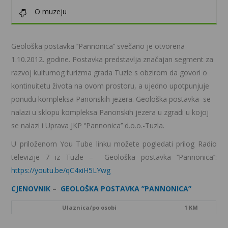
O muzeju
Geološka postavka ‘’Pannonica’’ svečano je otvorena
1.10.2012. godine. Postavka predstavlja značajan segment za
razvoj kulturnog turizma grada Tuzle s obzirom da govori o
kontinuitetu života na ovom prostoru, a ujedno upotpunjuje
ponudu kompleksa Panonskih jezera. Geološka postavka se
nalazi u sklopu kompleksa Panonskih jezera u zgradi u kojoj
se nalazi i Uprava JKP ‘’Pannonica’’ d.o.o.-Tuzla.
U priloženom You Tube linku možete pogledati prilog Radio
televizije 7 iz Tuzle – Geološka postavka ‘’Pannonica’’:
https://youtu.be/qC4xiH5LYwg
CJENOVNIK
–
GEOLOŠKA POSTAVKA ”PANNONICA”
Ulaznica/po osobi
1 KM