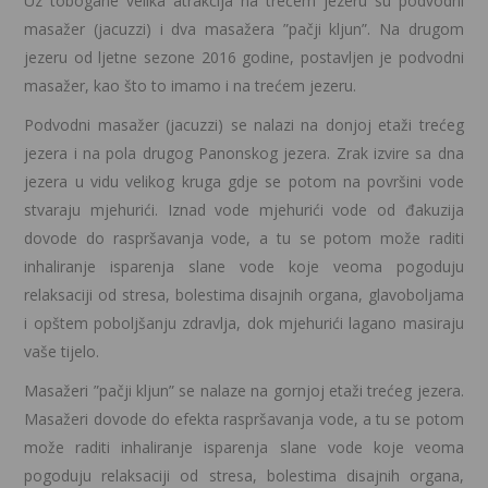
Uz tobogane velika atrakcija na trećem jezeru su podvodni
masažer (jacuzzi) i dva masažera ”pačji kljun”. Na drugom
jezeru od ljetne sezone 2016 godine, postavljen je podvodni
masažer, kao što to imamo i na trećem jezeru.
Podvodni masažer (jacuzzi) se nalazi na donjoj etaži trećeg
jezera i na pola drugog Panonskog jezera. Zrak izvire sa dna
jezera u vidu velikog kruga gdje se potom na površini vode
stvaraju mjehurići. Iznad vode mjehurići vode od đakuzija
dovode do raspršavanja vode, a tu se potom može raditi
inhaliranje isparenja slane vode koje veoma pogoduju
relaksaciji od stresa, bolestima disajnih organa, glavoboljama
i opštem poboljšanju zdravlja, dok mjehurići lagano masiraju
vaše tijelo.
Masažeri ”pačji kljun” se nalaze na gornjoj etaži trećeg jezera.
Masažeri dovode do efekta raspršavanja vode, a tu se potom
može raditi inhaliranje isparenja slane vode koje veoma
pogoduju relaksaciji od stresa, bolestima disajnih organa,