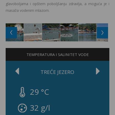
glavoboljama i opštem poboljšanju zdravlja, a moguća je i
masaža vodenim mlazom.
TEMPERATURA I SALINITET VODE
TREĆE JEZERO
29 °C
32 g/l