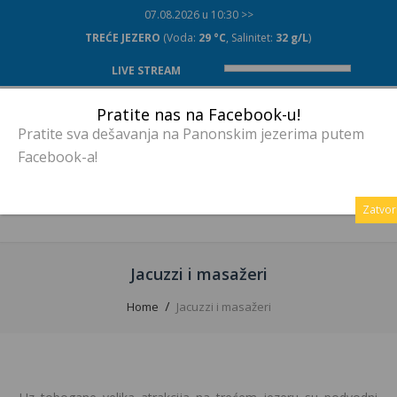
07.08.2026 u 10:30 >>
TREĆE JEZERO
(Voda:
29 °C
, Salinitet:
32 g/L
)
LIVE STREAM
Pratite nas na Facebook-u!
Pratite sva dešavanja na Panonskim jezerima putem
Facebook-a!
MENU
Zatvor
Jacuzzi i masažeri
Home
Jacuzzi i masažeri