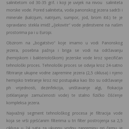
salinitetom od 30-35 gr/l. i koji je uvijek na nivou saliniteta
morske vode. Pored saliniteta, voda panonskog jezera sadrži i
minerale (kalcijum, natrijum, sumpor, jod, brom itd.) te je
opravdano stekla imidž
„ljekovite“
vode jedinstvene na našim
prostorima pa i u Europi.
Obzirom na „bogatstvo“ koje imamo u vodi Panonskog
jezera, posebna pažnja i briga se vodi na održavanju
(hemijskom i bakteriološkom) jezerske vode kroz specifičan
tehnološki proces. Tehnološki proces se odvija kroz 24-satno
filtriranje ukupne vodne zapremine jezera (2,5 ciklusa) i njeno
hemijsko tretiranje kroz niz postupaka kao što su održavanje
ph vrijednosti, dezinfekcija, uništavanje algi, flokacija
(otklanjanje zamućenosti vode) te stalno fizičko čišćenje
kompleksa jezera.
Najvažniji segment tehnološkog procesa je filtracija vode
koja se vrši pješćanim filterima u tri filter postrojenja sa 2,5
ciklusa u 24 sata za ukupnu vodnu zapreminu pri čemu je