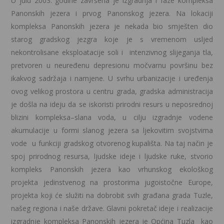
U julu 2003. godine završena je izgradnja I faze kompleksa
Panonskih jezera i prvog Panonskog jezera. Na lokaciji
kompleksa Panonskih jezera je nekada bio smješten dio
starog gradskog jezgra koje je s vremenom usljed
nekontrolisane eksploatacije soli i intenzivnog slijeganja tla,
pretvoren u neuređenu depresionu močvarnu površinu bez
ikakvog sadržaja i namjene. U svrhu urbanizacije i uređenja
ovog velikog prostora u centru grada, gradska administracija
je došla na ideju da se iskoristi prirodni resurs u neposrednoj
blizini kompleksa–slana voda, u cilju izgradnje vodene
akumulacije u formi slanog jezera sa ljekovitim svojstvima
vode u funkciji gradskog otvorenog kupališta. Na taj način je
spoj prirodnog resursa, ljudske ideje i ljudske ruke, stvorio
kompleks Panonskih jezera kao vrhunskog ekološkog
projekta jedinstvenog na prostorima jugoistočne Europe,
projekta koji će služiti na dobrobit svih građana grada Tuzle,
našeg regiona i naše države. Glavni pokretač ideje i realizacije
izgradnje kompleksa Panonskih jezera je Općina Tuzla kao