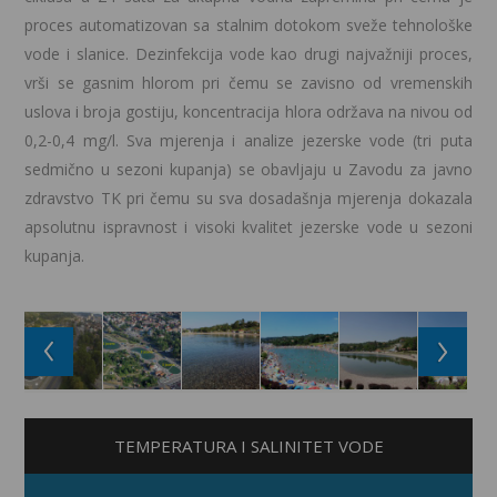
proces automatizovan sa stalnim dotokom sveže tehnološke
vode i slanice. Dezinfekcija vode kao drugi najvažniji proces,
vrši se gasnim hlorom pri čemu se zavisno od vremenskih
uslova i broja gostiju, koncentracija hlora održava na nivou od
0,2-0,4 mg/l. Sva mjerenja i analize jezerske vode (tri puta
sedmično u sezoni kupanja) se obavljaju u Zavodu za javno
zdravstvo TK pri čemu su sva dosadašnja mjerenja dokazala
apsolutnu ispravnost i visoki kvalitet jezerske vode u sezoni
kupanja.
TEMPERATURA I SALINITET VODE