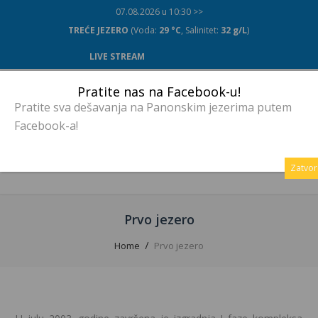
07.08.2026 u 10:30 >>
TREĆE JEZERO
(Voda:
29 °C
, Salinitet:
32 g/L
)
LIVE STREAM
Pratite nas na Facebook-u!
Pratite sva dešavanja na Panonskim jezerima putem
Facebook-a!
MENU
Zatvor
Prvo jezero
Home
Prvo jezero