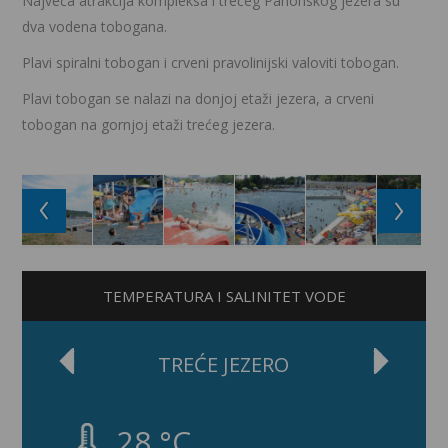
Največa atrakcija kompleksa i trećeg Panonskog jezera su
dva vodena tobogana.
Plavi spiralni tobogan i crveni pravolinijski valoviti tobogan.
Plavi tobogan se nalazi na donjoj etaži jezera, a crveni
tobogan na gornjoj etaži trećeg jezera.
TEMPERATURA I SALINITET VODE
TREĆE JEZERO
28 °C