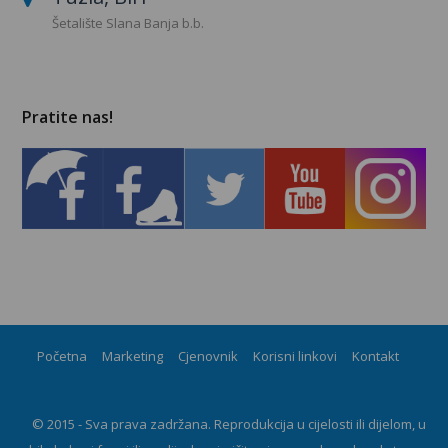
Šetalište Slana Banja b.b.
Pratite nas!
Početna
Marketing
Cjenovnik
Korisni linkovi
Kontakt
© 2015 - Sva prava zadržana. Reprodukcija u cijelosti ili dijelom, u