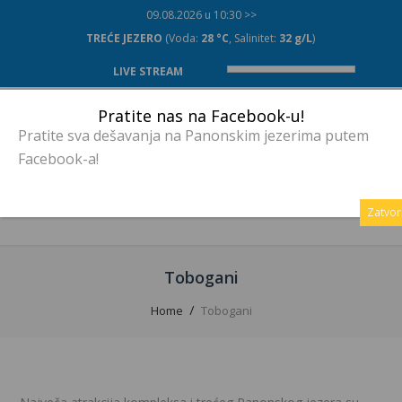
09.08.2026 u 10:30 >>
TREĆE JEZERO
(Voda:
28 °C
, Salinitet:
32 g/L
)
LIVE STREAM
Pratite nas na Facebook-u!
Pratite sva dešavanja na Panonskim jezerima putem
Facebook-a!
MENU
Zatvor
Tobogani
Home
Tobogani