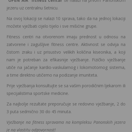
”OPEN AIR”
fitness centar
se nalazi na prvom Panonskom
jezeru uz centralnu šetnicu.
Na ovoj lokaciji se nalazi 10 sprava, tako da na jednoj lokaciji
možete vježbati cijelo tijelo i sve mišićne grupe.
Fitness centri na otvorenom imaju prednost u odnosu na
zatvorene i zagušljive fitness centre. Aktivnost se odvija na
čistom zraku i uz prisustvo velikih količina kiseonika, a koji
nam je potreban za efikasnije vježbanje. Fizičko vježbanje
utiče na jačanje kardio-vaskularnog i lokomotornog sistema,
a time direktno utičemo na podizanje imuniteta.
Prije vježbanja konsultujte se sa vašim porodičnim ljekarom ili
specijalistima sportske medicine.
Za najbolje rezultate preporučuje se redovno vježbanje, 2 do
3 puta sedmično 30 do 45 minuta.
Vježbanje na fitness spravama na kompleksu Panonskih jezera
je na vlastitu odgovornost!