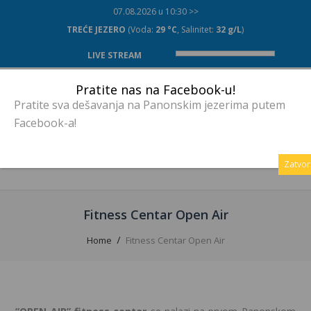
07.08.2026 u 10:30 >>
TREĆE JEZERO
(Voda:
29 °C
, Salinitet:
32 g/L
)
LIVE STREAM
Pratite nas na Facebook-u!
Pratite sva dešavanja na Panonskim jezerima putem
Facebook-a!
MENU
Zatvor
Fitness Centar Open Air
Home
Fitness Centar Open Air