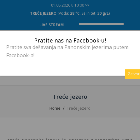
01.08.2026 u 10:00 >>
TREĆE JEZERO
(Voda:
28 °C
, Salinitet:
30 g/L
)
LIVE STREAM
Pratite nas na Facebook-u!
Pratite sva dešavanja na Panonskim jezerima putem
Facebook-a!
MENU
Zatvor
Treće jezero
Home
Treće jezero