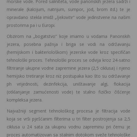
morske vode. Pored saliniteta, vode panonskih jezera sadrži i
minerale (kalcijum, natrijum, sumpor, jod, brom itd.) te je
opravdano stekla imidž
„ljekovite“
vode jedinstvene na našim
prostorima pa i u Europi.
Obzirom na „bogatstvo“ koje imamo u vodama Panonskih
jezera, posebna pažnja i briga se vodi na održavanju
(hemijskom i bakteriološkom) jezerske vode kroz specifičan
tehnološki proces. Tehnološki proces se odvija kroz 24-satno
filtriranje ukupne vodne zapremine jezera (2,5 ciklusa) i njeno
hemijsko tretiranje kroz niz postupaka kao što su održavanje
ph vrijednosti, dezinfekcija, uništavanje algi, flokacija
(otklanjanje zamućenosti vode) te stalno fizičko čišćenje
kompleksa jezera.
Najvažniji segment tehnološkog procesa je filtracija vode
koja se vrši pješćanim filterima u tri filter postrojenja sa 2,5
ciklusa u 24 sata za ukupnu vodnu zapreminu pri čemu je
proces automatizovan sa stalnim dotokom sveže tehnološke