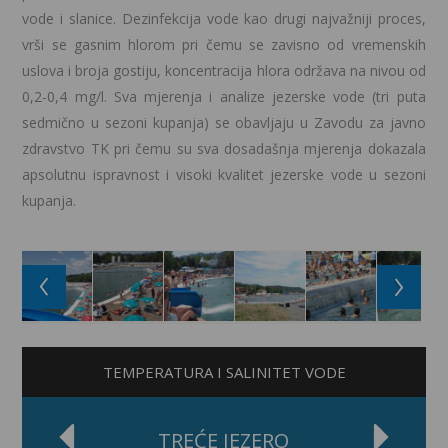
vode i slanice. Dezinfekcija vode kao drugi najvažniji proces,
vrši se gasnim hlorom pri čemu se zavisno od vremenskih
uslova i broja gostiju, koncentracija hlora održava na nivou od
0,2-0,4 mg/l. Sva mjerenja i analize jezerske vode (tri puta
sedmično u sezoni kupanja) se obavljaju u Zavodu za javno
zdravstvo TK pri čemu su sva dosadašnja mjerenja dokazala
apsolutnu ispravnost i visoki kvalitet jezerske vode u sezoni
kupanja.
TEMPERATURA I SALINITET VODE
TREĆE JEZERO