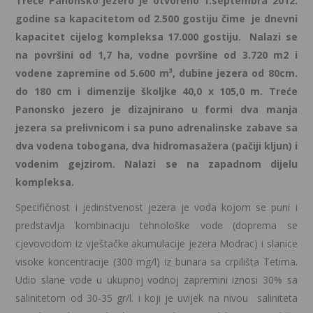
Treće Panonsko jezero je otvoreno 1.septembra 2012.
godine sa kapacitetom od 2.500 gostiju čime je dnevni
kapacitet cijelog kompleksa 17.000 gostiju. Nalazi se
na površini od 1,7 ha, vodne površine od 3.720 m
2
i
vodene zapremine od 5.600 m³, dubine jezera od 80cm.
do 180 cm i dimenzije školjke 40,0 x 105,0 m. Treće
Panonsko jezero je dizajnirano u formi dva manja
jezera sa prelivnicom i sa puno adrenalinske zabave sa
dva vodena tobogana, dva hidromasažera (pačiji kljun) i
vodenim gejzirom. Nalazi se na zapadnom dijelu
kompleksa.
Specifičnost i jedinstvenost jezera je voda kojom se puni i
predstavlja kombinaciju tehnološke vode (doprema se
cjevovodom iz vještačke akumulacije jezera Modrac) i slanice
visoke koncentracije (300 mg/l) iz bunara sa crpilišta Tetima.
Udio slane vode u ukupnoj vodnoj zapremini iznosi 30% sa
salinitetom od 30-35 gr/l. i koji je uvijek na nivou saliniteta