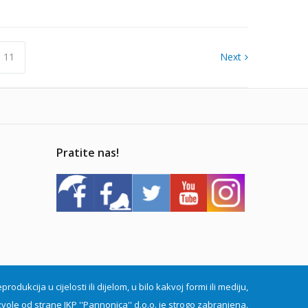
11
Next
Pratite nas!
dukcija u cijelosti ili dijelom, u bilo kakvoj formi ili mediju,
vole od strane JKP ''Pannonica'' d.o.o. je strogo zabranjena.