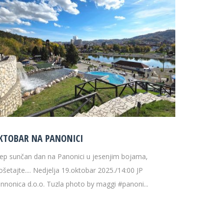
KTOBAR NA PANONICI
jep sunčan dan na Panonici u jesenjim bojama,
ošetajte.... Nedjelja 19.oktobar 2025./14:00 JP
nnonica d.o.o. Tuzla photo by maggi #panoni...