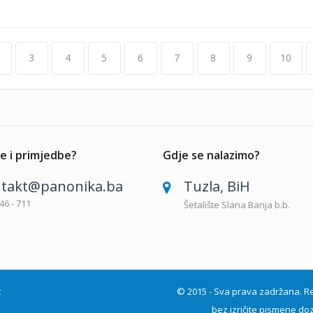
3
4
5
6
7
8
9
10
e i primjedbe?
Gdje se nalazimo?
takt@panonika.ba
Tuzla, BiH
46 - 711
Šetalište Slana Banja b.b.
t
© 2015 - Sva prava zadržana. Repro
bez izričite pismene doz