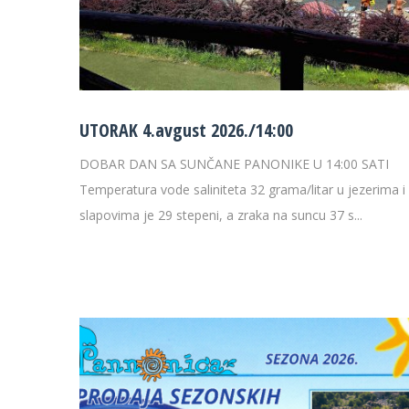
UTORAK 4.avgust 2026./14:00
DOBAR DAN SA SUNČANE PANONIKE U 14:00 SATI
Temperatura vode saliniteta 32 grama/litar u jezerima i
slapovima je 29 stepeni, a zraka na suncu 37 s...