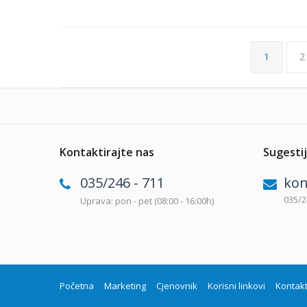
1
2
Kontaktirajte nas
Sugestij
035/246 - 711
kon
035/2
Uprava: pon - pet (08:00 - 16:00h)
Početna
Marketing
Cjenovnik
Korisni linkovi
Kontak