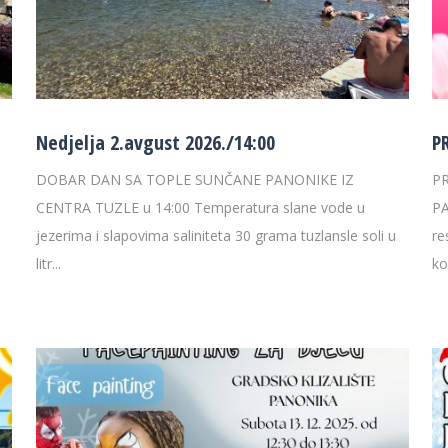
Nedjelja 2.avgust 2026./14:00
P
DOBAR DAN SA TOPLE SUNČANE PANONIKE IZ
P
CENTRA TUZLE u 14:00 Temperatura slane vode u
PA
jezerima i slapovima saliniteta 30 grama tuzlansle soli u
re
litr...
ko