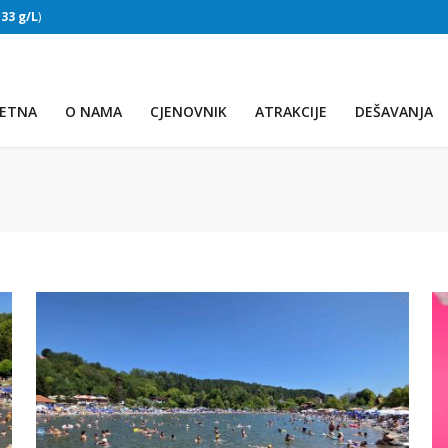
:
33 g/L
)
SLAPOVI
(Voda:
28 °C
, Salinitet:
32 g/L
)
ETNA
O NAMA
CJENOVNIK
ATRAKCIJE
DEŠAVANJA