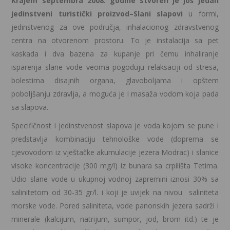
Krajem septembra 2008. godine stvoren je još jedan
jedinstveni turistički proizvod–Slani slapovi
u formi,
jedinstvenog za ove područja, inhalacionog zdravstvenog
centra na otvorenom prostoru. To je instalacija sa pet
kaskada i dva bazena za kupanje pri čemu inhaliranje
isparenja slane vode veoma pogoduju relaksaciji od stresa,
bolestima disajnih organa, glavoboljama i opštem
poboljšanju zdravlja, a moguća je i masaža vodom koja pada
sa slapova.
Specifičnost i jedinstvenost slapova je voda kojom se pune i
predstavlja kombinaciju tehnološke vode (doprema se
cjevovodom iz vještačke akumulacije jezera Modrac) i slanice
visoke koncentracije (300 mg/l) iz bunara sa crpilišta Tetima.
Udio slane vode u ukupnoj vodnoj zapremini iznosi 30% sa
salinitetom od 30-35 gr/l. i koji je uvijek na nivou saliniteta
morske vode. Pored saliniteta, vode panonskih jezera sadrži i
minerale (kalcijum, natrijum, sumpor, jod, brom itd.) te je