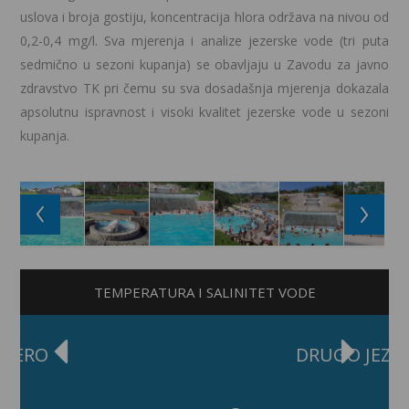
uslova i broja gostiju, koncentracija hlora održava na nivou od
0,2-0,4 mg/l. Sva mjerenja i analize jezerske vode (tri puta
sedmično u sezoni kupanja) se obavljaju u Zavodu za javno
zdravstvo TK pri čemu su sva dosadašnja mjerenja dokazala
apsolutnu ispravnost i visoki kvalitet jezerske vode u sezoni
kupanja.
TEMPERATURA I SALINITET VODE
DRUGO JEZERO