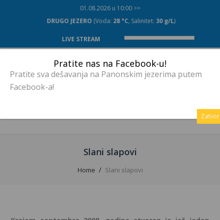
01.08.2026 u 10:00 >>
DRUGO JEZERO
(Voda:
28 °C
, Salinitet:
30 g/L
)
LIVE STREAM
Pratite nas na Facebook-u!
Pratite sva dešavanja na Panonskim jezerima putem
Facebook-a!
MENU
Zatvor
Slani slapovi
Home
Slani slapovi