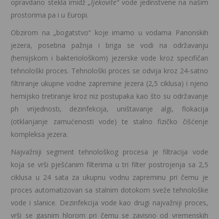
opravdano stekla imidž
„ljekovite“
vode jedinstvene na našim
prostorima pa i u Europi.
Obzirom na „bogatstvo“ koje imamo u vodama Panonskih
jezera, posebna pažnja i briga se vodi na održavanju
(hemijskom i bakteriološkom) jezerske vode kroz specifičan
tehnološki proces. Tehnološki proces se odvija kroz 24-satno
filtriranje ukupne vodne zapremine jezera (2,5 ciklusa) i njeno
hemijsko tretiranje kroz niz postupaka kao što su održavanje
ph vrijednosti, dezinfekcija, uništavanje algi, flokacija
(otklanjanje zamućenosti vode) te stalno fizičko čišćenje
kompleksa jezera.
Najvažniji segment tehnološkog procesa je filtracija vode
koja se vrši pješćanim filterima u tri filter postrojenja sa 2,5
ciklusa u 24 sata za ukupnu vodnu zapreminu pri čemu je
proces automatizovan sa stalnim dotokom sveže tehnološke
vode i slanice. Dezinfekcija vode kao drugi najvažniji proces,
vrši se gasnim hlorom pri čemu se zavisno od vremenskih