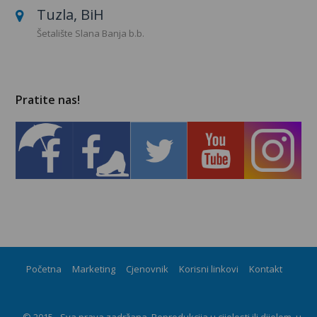
Tuzla, BiH
Šetalište Slana Banja b.b.
Pratite nas!
Početna
Marketing
Cjenovnik
Korisni linkovi
Kontakt
© 2015 - Sva prava zadržana. Reprodukcija u cijelosti ili dijelom, u