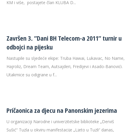
KM i više, postajete član KLUBA D...
Završen 3. ”Dani BH Telecom-a 2011” turnir u
odbojci na pijesku
Nastupile su sljedeće ekipe: Truba Hawai, Lukavac, No Name,
Hajroliz, Dream Team, Autsajderi, Fredijevi i Asado-Banovići.
Utakmice su odigrane u f...
Pričaonica za djecu na Panonskim jezerima
U organizaciji Narodne i univerzitetske biblioteke „Derviš
Sušić“ Tuzla u okviru manifestacije „Ljeto u Tuzli“ danas,