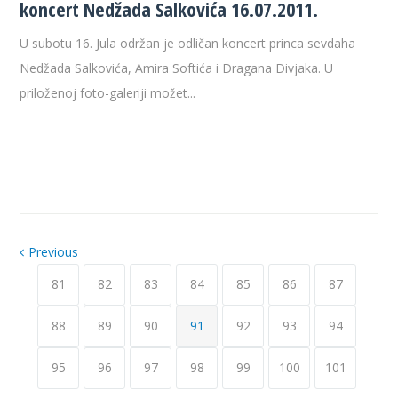
koncert Nedžada Salkovića 16.07.2011.
U subotu 16. Jula održan je odličan koncert princa sevdaha
Nedžada Salkovića, Amira Softića i Dragana Divjaka. U
priloženoj foto-galeriji možet...
Previous
81
82
83
84
85
86
87
88
89
90
91
92
93
94
95
96
97
98
99
100
101