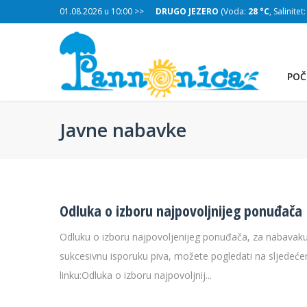
:
28 °C
, Salinitet:
01.08.2026 u 10:00 >>
30 g/L
)
DRUGO JEZERO
(Voda:
28 °C
, Salinitet
POČ
Javne nabavke
Odluka o izboru najpovoljnijeg ponuđača
Odluku o izboru najpovoljenijeg ponuđača, za nabavaku
sukcesivnu isporuku piva, možete pogledati na sljedeć
TREĆE JEZERO
linku:Odluka o izboru najpovoljnij...