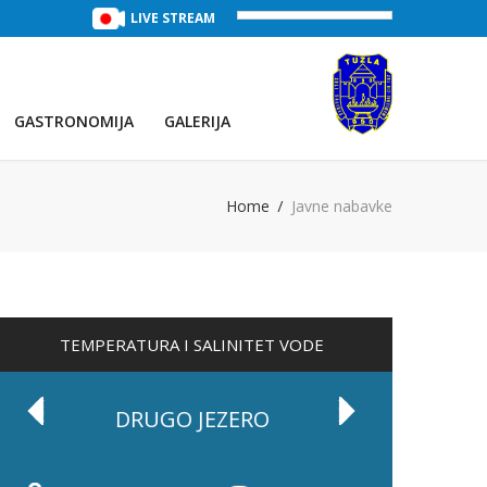
TREĆE JEZERO
(Voda:
LIVE STREAM
28 °C
, Salinitet:
30 g/L
)
PRVO JEZE
GASTRONOMIJA
GALERIJA
Home
Javne nabavke
TEMPERATURA I SALINITET VODE
DRUGO JEZERO