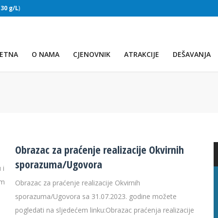
:
30 g/L
)
SLAPOVI
(Voda:
28 °C
, Salinitet:
30 g/L
)
ETNA
O NAMA
CJENOVNIK
ATRAKCIJE
DEŠAVANJA
Obrazac za praćenje realizacije Okvirnih
sporazuma/Ugovora
 i
em
Obrazac za praćenje realizacije Okvirnih
PRVO JEZERO
sporazuma/Ugovora sa 31.07.2023. godine možete
pogledati na sljedećem linku:Obrazac praćenja realizacije