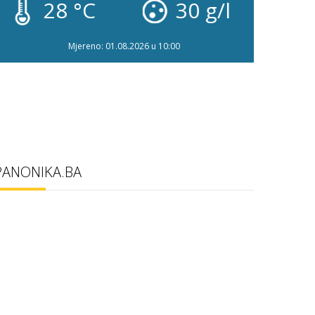
28 °C
30 g/l
2
Mjereno: 01.08.2026 u 10:00
PANONIKA.BA