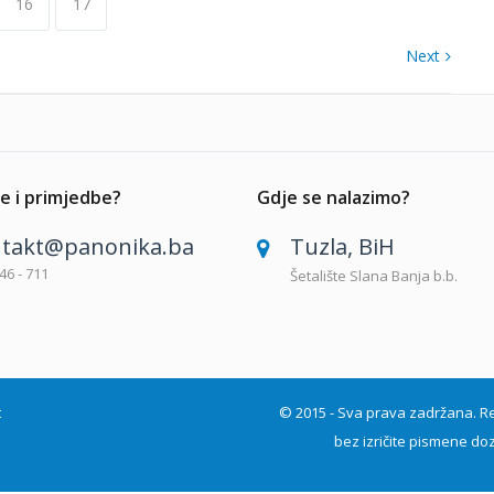
16
17
Next
e i primjedbe?
Gdje se nalazimo?
takt@panonika.ba
Tuzla, BiH
46 - 711
Šetalište Slana Banja b.b.
t
© 2015 - Sva prava zadržana. Repro
bez izričite pismene doz