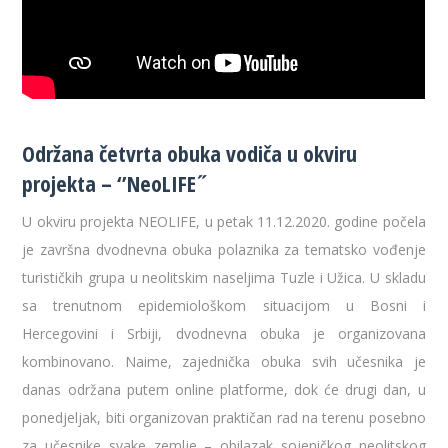
Održana četvrta obuka vodiča u okviru
projekta – ‘’NeoLIFE˝
U okviru projekta NEOLIFE, u petak 11.12.2020. godine počela
je završna dvodnevna obuka polaznika za tematsko vođenje
turističkih grupa u neolitskim naseljima Tuzle i Užica. U skladu
sa trenutnom epidemiološkom situacijom u Bosni i
Hercegovini i Srbiji, dvodnevna obuka je organizovana
kombinovano. Naime, zajednička obuka svih učesnika je
danas održana putem online platforme, dok će drugi dan, u
ponedjeljak, biti organizovan praktičan rad na terenu posebno
za učesnike svake zemlje – obilazak sojeničkog neolitskog