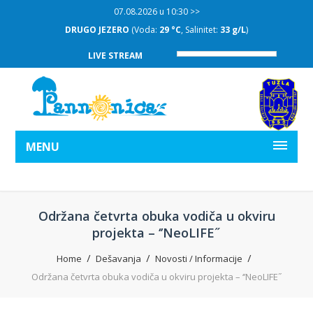
07.08.2026 u 10:30 >>
DRUGO JEZERO
(Voda:
29 °C
, Salinitet:
33 g/L
)
LIVE STREAM
MENU
Održana četvrta obuka vodiča u okviru
projekta – ‘’NeoLIFE˝
Home
Dešavanja
Novosti / Informacije
Održana četvrta obuka vodiča u okviru projekta – ‘’NeoLIFE˝