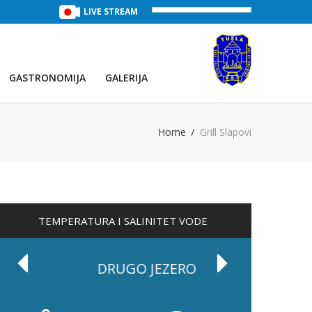
TREĆE JEZERO
(Voda:
LIVE STREAM
29 °C
, Salinitet:
32 g/L
)
PRVO JEZE
GASTRONOMIJA
GALERIJA
Home
Grill Slapovi
TEMPERATURA I SALINITET VODE
DRUGO JEZERO