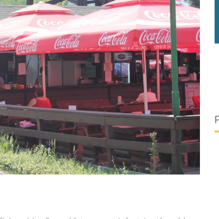
g/l
29 °C
32 g/l