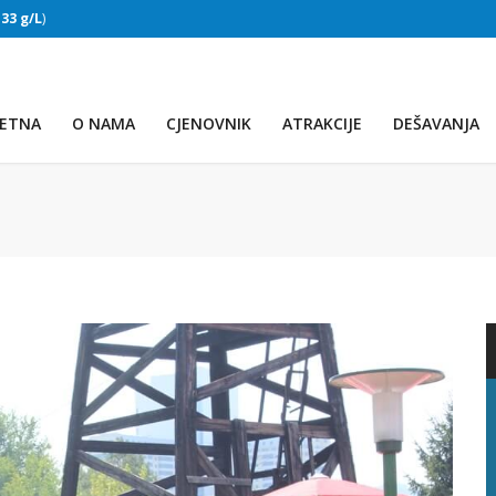
:
33 g/L
)
SLAPOVI
(Voda:
28 °C
, Salinitet:
32 g/L
)
ETNA
O NAMA
CJENOVNIK
ATRAKCIJE
DEŠAVANJA
PRVO JEZERO