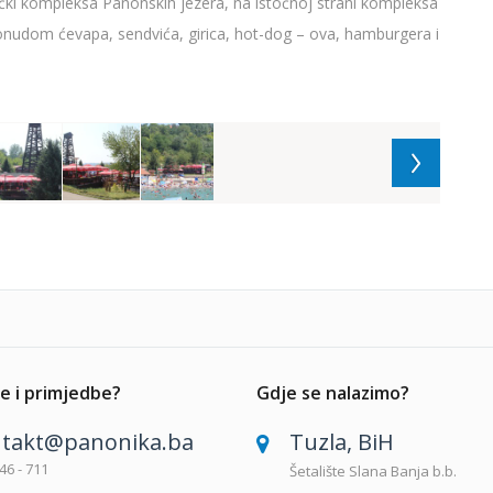
tački kompleksa Panonskih jezera, na istočnoj strani kompleksa
onudom ćevapa, sendvića, girica, hot-dog – ova, hamburgera i
e i primjedbe?
Gdje se nalazimo?
takt@panonika.ba
Tuzla, BiH
46 - 711
Šetalište Slana Banja b.b.