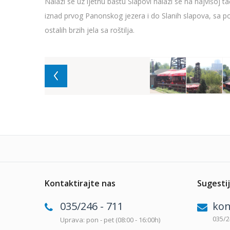
Nalazi se uz ljetnu baštu Slapovi nalazi se na najvišoj 
iznad prvog Panonskog jezera i do Slanih slapova, sa p
ostalih brzih jela sa roštilja.
Kontaktirajte nas
Sugestij
035/246 - 711
kon
035/2
Uprava: pon - pet (08:00 - 16:00h)