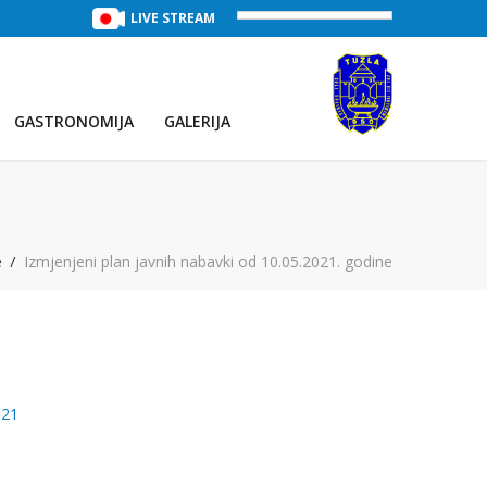
TREĆE JEZERO
(Voda:
LIVE STREAM
29 °C
, Salinitet:
32 g/L
)
PRVO JEZE
GASTRONOMIJA
GALERIJA
e
Izmjenjeni plan javnih nabavki od 10.05.2021. godine
021