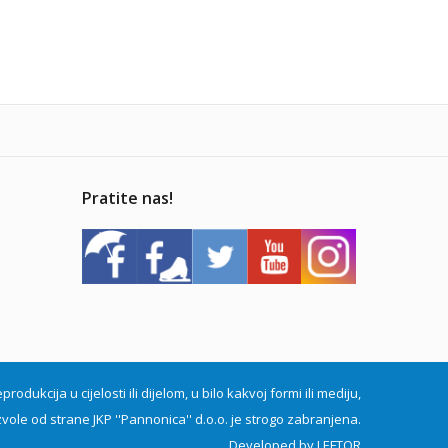
Pratite nas!
dukcija u cijelosti ili dijelom, u bilo kakvoj formi ili mediju,
vole od strane JKP ''Pannonica'' d.o.o. je strogo zabranjena.
Developed by
LEFTOR