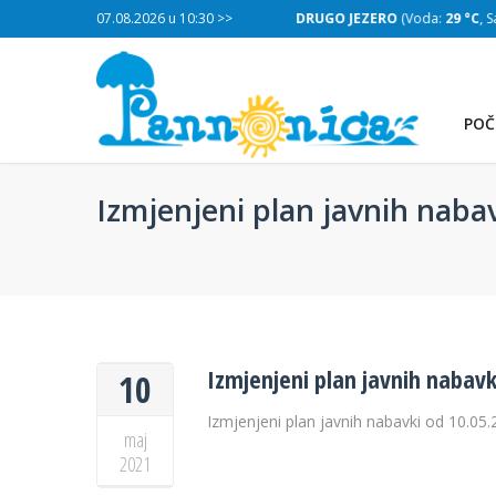
:
29 °C
, Salinitet:
07.08.2026 u 10:30 >>
32 g/L
)
DRUGO JEZERO
(Voda:
29 °C
, Salinitet
POČ
Izmjenjeni plan javnih naba
Izmjenjeni plan javnih nabavk
10
Izmjenjeni plan javnih nabavki od 10.05
maj
2021