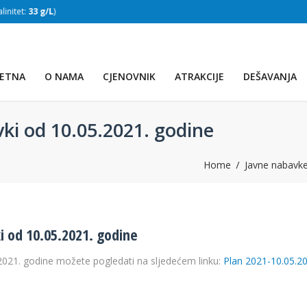
:
33 g/L
)
SLAPOVI
(Voda:
28 °C
, Salinitet:
32 g/L
)
ETNA
O NAMA
CJENOVNIK
ATRAKCIJE
DEŠAVANJA
vki od 10.05.2021. godine
Home
Javne nabavk
i od 10.05.2021. godine
.2021. godine možete pogledati na sljedećem linku:
Plan 2021-10.05.2