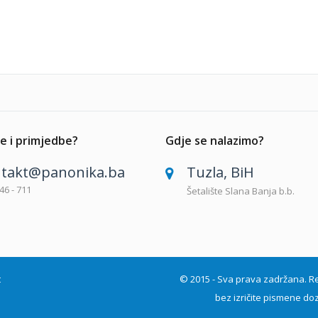
e i primjedbe?
Gdje se nalazimo?
takt@panonika.ba
Tuzla, BiH
46 - 711
Šetalište Slana Banja b.b.
t
© 2015 - Sva prava zadržana. Repro
bez izričite pismene doz