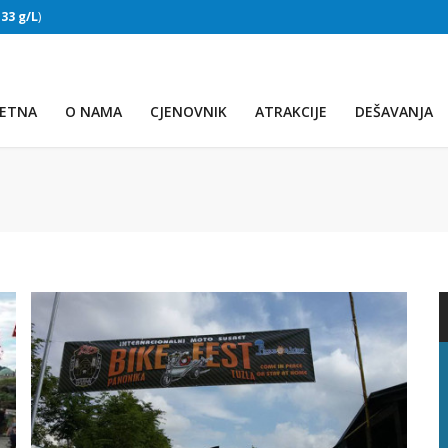
:
33 g/L
)
SLAPOVI
(Voda:
28 °C
, Salinitet:
32 g/L
)
ETNA
O NAMA
CJENOVNIK
ATRAKCIJE
DEŠAVANJA
PRVO JEZERO