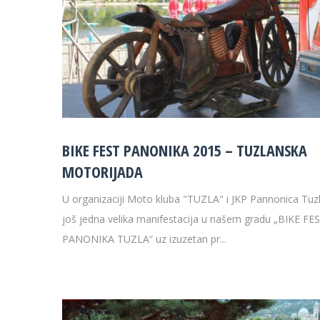
BIKE FEST PANONIKA 2015 – TUZLANSKA
MOTORIJADA
U organizaciji Moto kluba "TUZLA" i JKP Pannonica Tuzl
još jedna velika manifestacija u našem gradu „BIKE FE
PANONIKA TUZLA“ uz izuzetan pr...