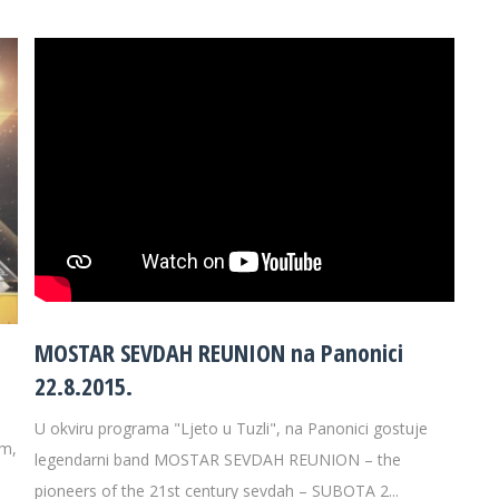
MOSTAR SEVDAH REUNION na Panonici
22.8.2015.
U okviru programa "Ljeto u Tuzli", na Panonici gostuje
om,
legendarni band MOSTAR SEVDAH REUNION – the
pioneers of the 21st century sevdah – SUBOTA 2...