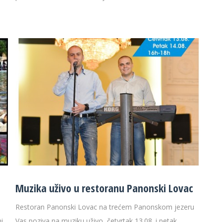
Muzika uživo u restoranu Panonski Lovac
Restoran Panonski Lovac na trećem Panonskom jezeru
i
Vas poziva na muziku uživo, četvrtak 13.08. i petak