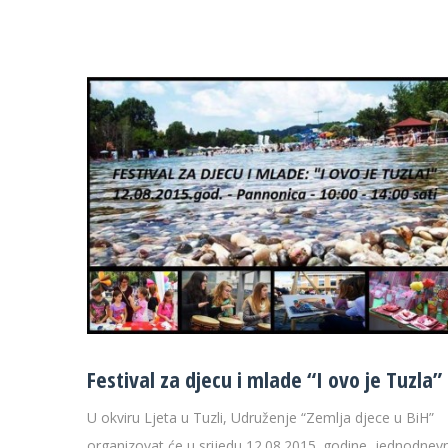
Festival za djecu i mlade “I ovo je Tuzla”
U okviru Ljeta u Tuzli, Udruženje “Zemlja djece u BiH”
organizovat će u srijedu 12.08.2015. godine, jednodnevn