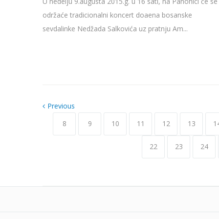
U nedelju 9.augusta 2015.g. u 16 sati, na Panonici će se
održaće tradicionalni koncert doaena bosanske
sevdalinke Nedžada Salkovića uz pratnju Am...
Previous
8
9
10
11
12
13
1
22
23
24