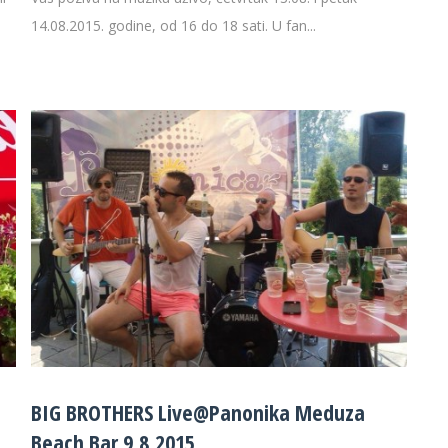
14.08.2015. godine, od 16 do 18 sati. U fan...
BIG BROTHERS Live@Panonika Meduza
Beach Bar 9.8.2015.