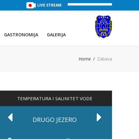
TREĆE JEZERO
(Voda:
LIVE STREAM
29 °C
, Salinitet:
32 g/L
)
PRVO JEZE
GASTRONOMIJA
GALERIJA
Home
Zabava
TEMPERATURA I SALINITET VODE
DRUGO JEZERO