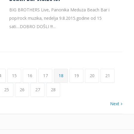
BIG BROTHERS Live, Panonika Meduza Beach Bar i
pop/rock muzika, nedelja 9.8.2015.godine od 15
sati....DOBRO DOŠLI !!!...
4
15
16
17
18
19
20
21
25
26
27
28
Next