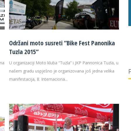
g/l
29 °C
32 g/l
Održani moto susreti ”Bike Fest Panonika
Tuzla 2015”
ena
U organizaciji Moto kluba “Tuzla” i JKP Pannonica Tuzla, u
našem gradu uspješno je organizovana još jedna velika
manifestacija, 8. Internaciona...