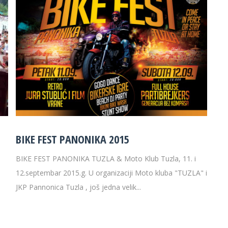
BIKE FEST PANONIKA 2015
BIKE FEST PANONIKA TUZLA & Moto Klub Tuzla, 11. i
12.septembar 2015.g. U organizaciji Moto kluba "TUZLA" i
JKP Pannonica Tuzla , još jedna velik...