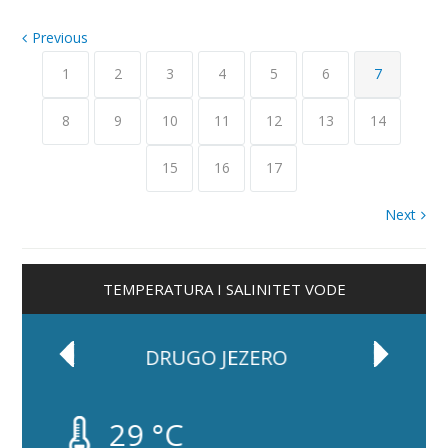
Previous
1
2
3
4
5
6
7
8
9
10
11
12
13
14
15
16
17
Next
TEMPERATURA I SALINITET VODE
SLAPOVI
28 °C