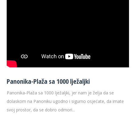
Panonika-Plaža sa 1000 lježaljki
Panonika-Plaža sa 1000 lježaljki, jer nam je želja da se
dolaskom na Panoniku ugodno i sigurno osjećate, da imate
svoj prostor, da se dobro odmori...