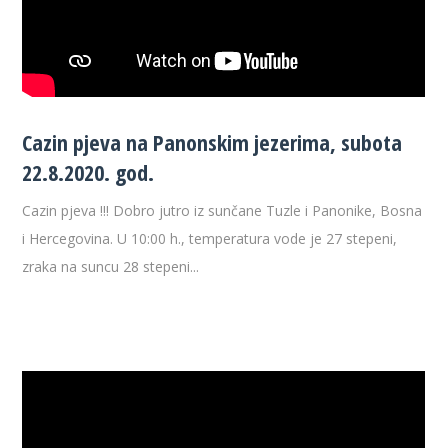
Cazin pjeva na Panonskim jezerima, subota
22.8.2020. god.
Cazin pjeva !!! Dobro jutro iz sunčane Tuzle i Panonike, Bosna
i Hercegovina. U 10:00 h., temperatura vode je 27 stepeni,
zraka na suncu 28 stepeni...