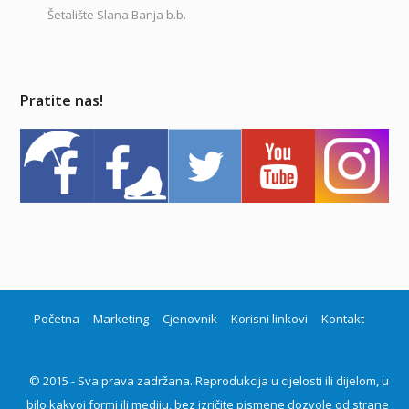
Šetalište Slana Banja b.b.
Pratite nas!
Početna
Marketing
Cjenovnik
Korisni linkovi
Kontakt
© 2015 - Sva prava zadržana. Reprodukcija u cijelosti ili dijelom, u
bilo kakvoj formi ili mediju, bez izričite pismene dozvole od strane