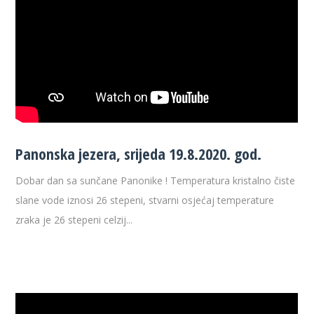
Panonska jezera, srijeda 19.8.2020. god.
Dobar dan sa sunčane Panonike ! Temperatura kristalno čiste
slane vode iznosi 26 stepeni, stvarni osjećaj temperature
zraka je 26 stepeni celzij...