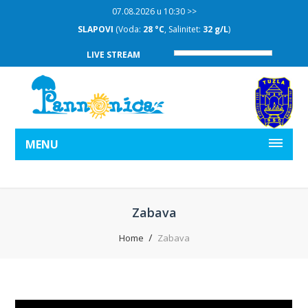
07.08.2026 u 10:30 >>
SLAPOVI
(Voda:
28 °C
, Salinitet:
32 g/L
)
LIVE STREAM
MENU
Zabava
Home
Zabava