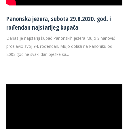
Panonska jezera, subota 29.8.2020. god. i
rođendan najstarijeg kupača
Danas je najstariji kupač Panonskih jezera Mujo Sinanović
proslavio svoj 94. rođendan. Mujo dolazi na Panoniku od
2003.godine svaki dan pješke sa...