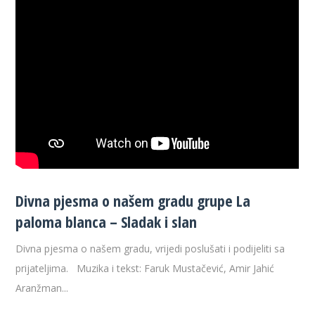
Divna pjesma o našem gradu grupe La
paloma blanca – Sladak i slan
Divna pjesma o našem gradu, vrijedi poslušati i podijeliti sa
prijateljima. Muzika i tekst: Faruk Mustačević, Amir Jahić
Aranžman...