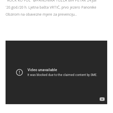
"ROCK KO FOL" @PANONIKA TUZLA BiH PETAK 24.juli
'20.god./20 h. Ljetna bašta VRTIĆ, prvo jezero Panonike
Obzirom na obavezne mjere za prevenciju...