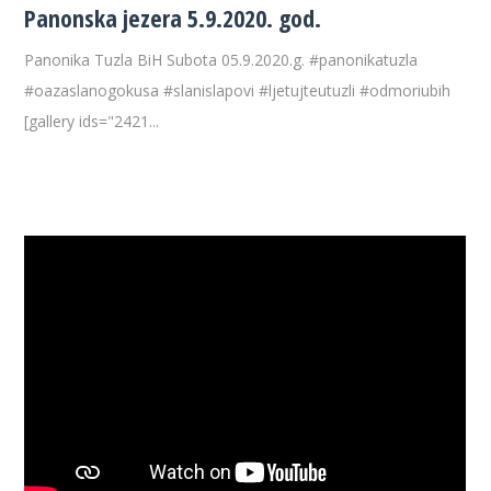
Panonska jezera 5.9.2020. god.
Panonika Tuzla BiH Subota 05.9.2020.g. #panonikatuzla
#oazaslanogokusa #slanislapovi #ljetujteutuzli #odmoriubih
[gallery ids="2421...