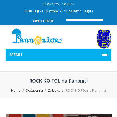
07.08.2026 u 10:30 >>
DRUGO JEZERO
(Voda:
29 °C
, Salinitet:
33 g/L
)
LIVE STREAM
MENU
ROCK KO FOL na Panonici
Home
Dešavanja
Zabava
ROCK KO FOL na Panonici