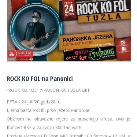
ROCK KO FOL na Panonici
“ROCK KO FOL” @PANONIKA TUZLA BiH
PETAK 24.juli ‘20.god./20 h.
Ljetna bašta VRTIĆ, prvo jezero Panonike
Obzirom na obavezne mjere za prevenciju virusa, ovo je
Koncert RKF-a za svojih 300 fanova !!!
Prodaja ulaznica CD Shop MIDO: prvih 100 fanova – 12 KM, a