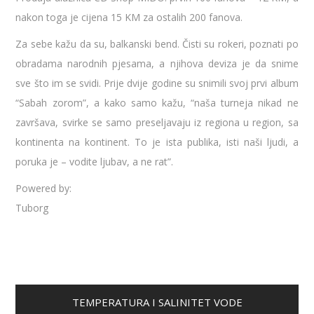
nakon toga je cijena 15 KM za ostalih 200 fanova.
Za sebe kažu da su, balkanski bend. Čisti su rokeri, poznati po
obradama narodnih pjesama, a njihova deviza je da snime
sve što im se svidi. Prije dvije godine su snimili svoj prvi album
“Sabah zorom”, a kako samo kažu, “naša turneja nikad ne
završava, svirke se samo preseljavaju iz regiona u region, sa
kontinenta na kontinent. To je ista publika, isti naši ljudi, a
poruka je – vodite ljubav, a ne rat”.
Powered by:
Tuborg
TEMPERATURA I SALINITET VODE