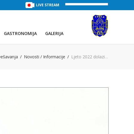
TREĆE JEZERO
(Voda:
LIVE STREAM
29 °C
, Salinitet:
32 g/L
)
PRVO JEZE
GASTRONOMIJA
GALERIJA
ešavanja
Novosti / Informacije
Ljeto 2022 dolazi…