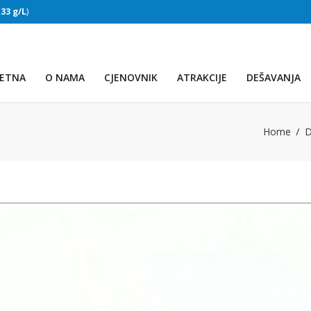
:
33 g/L
)
SLAPOVI
(Voda:
28 °C
, Salinitet:
32 g/L
)
ETNA
O NAMA
CJENOVNIK
ATRAKCIJE
DEŠAVANJA
Home
D