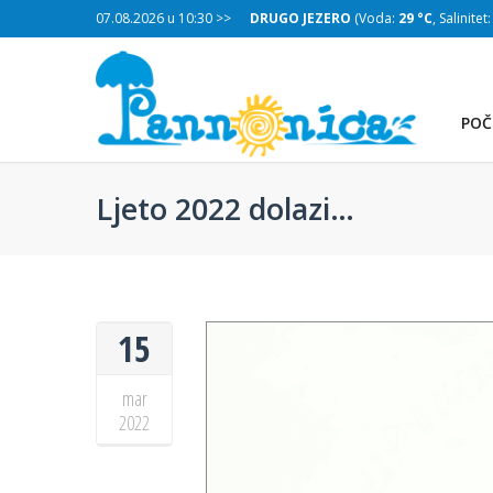
:
29 °C
, Salinitet:
07.08.2026 u 10:30 >>
32 g/L
)
DRUGO JEZERO
(Voda:
29 °C
, Salinitet
POČ
Ljeto 2022 dolazi…
15
mar
2022