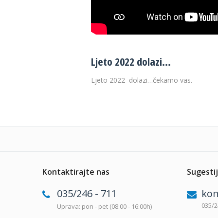
Ljeto 2022 dolazi…
Ljeto 2022 dolazi…čekamo vas.
Kontaktirajte nas
Sugestij
035/246 - 711
kon
035/2
Uprava: pon - pet (08:00 - 16:00h)