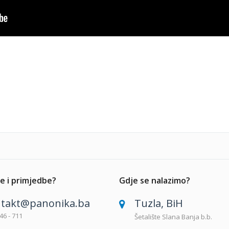
e i primjedbe?
Gdje se nalazimo?
takt@panonika.ba
Tuzla, BiH
46 - 711
Šetalište Slana Banja b.b.