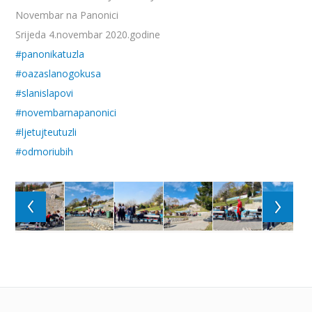
Novembar na Panonici
Srijeda 4.novembar 2020.godine
#panonikatuzla
#oazaslanogokusa
#slanislapovi
#novembarnapanonici
#ljetujteutuzli
#odmoriubih