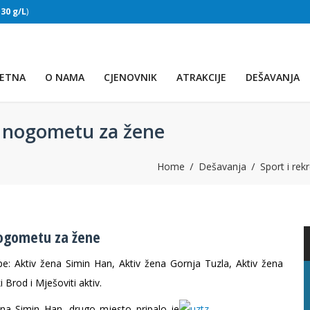
:
30 g/L
)
SLAPOVI
(Voda:
28 °C
, Salinitet:
30 g/L
)
ETNA
O NAMA
CJENOVNIK
ATRAKCIJE
DEŠAVANJA
m nogometu za žene
Home
Dešavanja
Sport i rek
nogometu za žene
pe: Aktiv žena Simin Han, Aktiv žena Gornja Tuzla, Aktiv žena
 Brod i Mješoviti aktiv.
PRVO JEZERO
na Simin Han, drugo mjesto pripalo je