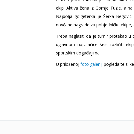
ekipi Aktiva žena iz Gornje Tuzle, a na
28 °C
30 
Najbolja golgeterka je Šerka Begović 
novčane nagrade za pobjedničke ekipe, 
Treba naglasiti da je turnir protekao u 
uglavnom najvijačice šest različiti e
sportskim događajima.
U priloženoj
foto galeriji
pogledajte slike