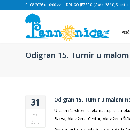
:
28 °C
, Salinitet:
01.08.2026 u 10:00 >>
30 g/L
)
DRUGO JEZERO
(Voda:
28 °C
, Salinitet
POČ
Odigran 15. Turnir u malo
Odigran 15. Turnir u malom 
31
U takmičarskom dijelu nastupile su eki
maj
Batva, Aktiv žena Centar, Aktiv žena Šićki
2010
TREĆE JEZERO
Prvo mjesto zauzela je ekopa Aktiv že