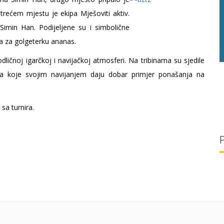
 trećem mjestu je ekipa Mješoviti aktiv.
g/l
28 °C
30 g/l
Simin Han. Podijeljene su i simbolične
a za golgeterku ananas.
odličnoj igarčkoj i navijačkoj atmosferi. Na tribinama su sjedile
kipa koje svojim navijanjem daju dobar primjer ponašanja na
 sa turnira.