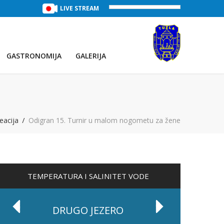
TREĆE JEZERO
(Voda:
LIVE STREAM
28 °C
, Salinitet:
30 g/L
)
PRVO JEZE
GASTRONOMIJA
GALERIJA
reacija
Odigran 15. Turnir u malom nogometu za žene
TEMPERATURA I SALINITET VODE
DRUGO JEZERO