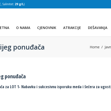
:
29 g/L
)
SLAPOVI
(Voda:
28 °C
, Salinitet:
30 g/L
)
ETNA
O NAMA
CJENOVNIK
ATRAKCIJE
DEŠAVANJA
nijeg ponuđača
Home
Jav
jeg ponuđača
ča za LOT 1- Nabavku i sukcesivnu isporuku meda i šećera za ugost