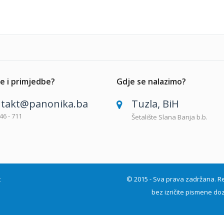
e i primjedbe?
Gdje se nalazimo?
takt@panonika.ba
Tuzla, BiH
46 - 711
Šetalište Slana Banja b.b.
t
© 2015 - Sva prava zadržana. Repro
bez izričite pismene doz