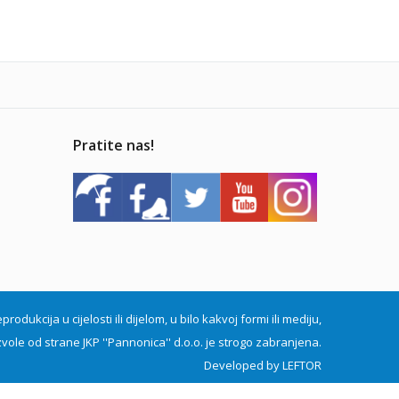
Pratite nas!
dukcija u cijelosti ili dijelom, u bilo kakvoj formi ili mediju,
vole od strane JKP ''Pannonica'' d.o.o. je strogo zabranjena.
Developed by
LEFTOR