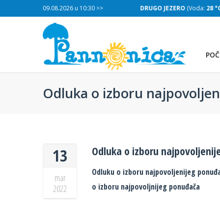
:
28 °C
, Salinitet:
09.08.2026 u 10:30 >>
30 g/L
)
DRUGO JEZERO
(Voda:
28 °C
, Salinitet
POČ
Odluka o izboru najpovolje
Odluka o izboru najpovoljeni
13
Odluku o izboru najpovoljenijeg ponuđa
mar
o izboru najpovoljnijeg ponuđača
2022