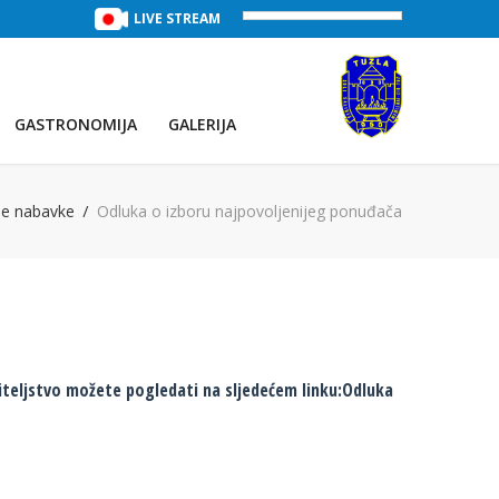
TREĆE JEZERO
(Voda:
LIVE STREAM
28 °C
, Salinitet:
32 g/L
)
PRVO JEZ
GASTRONOMIJA
GALERIJA
ne nabavke
Odluka o izboru najpovoljenijeg ponuđača
iteljstvo možete pogledati na sljedećem linku:
Odluka