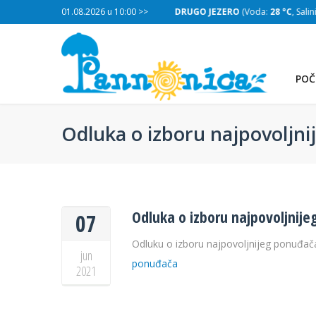
:
28 °C
, Salinitet:
01.08.2026 u 10:00 >>
30 g/L
)
DRUGO JEZERO
(Voda:
28 °C
, Salinitet
POČ
Odluka o izboru najpovoljn
Odluka o izboru najpovoljnij
07
Odluku o izboru najpovoljnijeg ponuđač
jun
ponuđača
2021