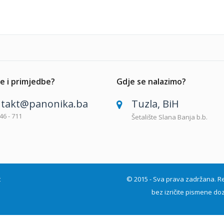
e i primjedbe?
Gdje se nalazimo?
takt@panonika.ba
Tuzla, BiH
46 - 711
Šetalište Slana Banja b.b.
t
© 2015 - Sva prava zadržana. Repro
bez izričite pismene doz