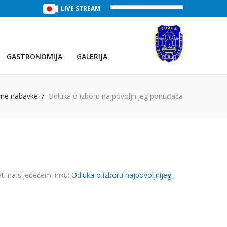
TREĆE JEZERO
(Voda:
LIVE STREAM
28 °C
, Salinitet:
30 g/L
)
PRVO JEZE
GASTRONOMIJA
GALERIJA
vne nabavke
Odluka o izboru najpovoljnijeg ponuđača
ti na sljedećem linku:
Odluka o izboru najpovoljnijeg