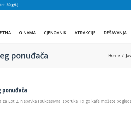
:
30 g/L
)
SLAPOVI
(Voda:
28 °C
, Salinitet:
30 g/L
)
ETNA
O NAMA
CJENOVNIK
ATRAKCIJE
DEŠAVANJA
ijeg ponuđača
Home
Ja
eg ponuđača
a za Lot 2. Nabavka i sukcesivna isporuka To go kafe možete pogleda