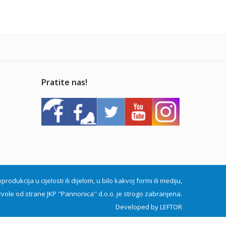
Pratite nas!
dukcija u cijelosti ili dijelom, u bilo kakvoj formi ili mediju,
vole od strane JKP ''Pannonica'' d.o.o. je strogo zabranjena.
Developed by
LEFTOR