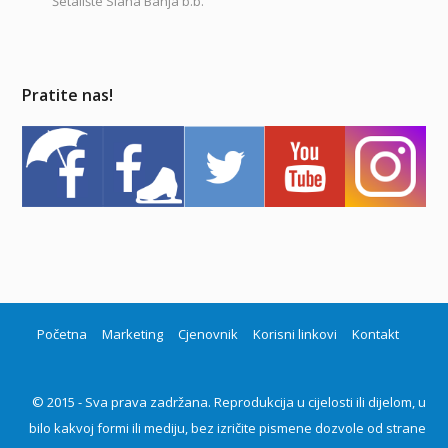
Šetalište Slana Banja b.b.
Pratite nas!
Početna
Marketing
Cjenovnik
Korisni linkovi
Kontakt
© 2015 - Sva prava zadržana. Reprodukcija u cijelosti ili dijelom, u
bilo kakvoj formi ili mediju, bez izričite pismene dozvole od strane