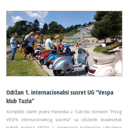
Održan 1. internacionalni susret UG ”Vespa
klub Tuzla”
Kompleks slanih jezera Panonika u Tuzli bio domaćin “Prvog
VESPA internacionalnog susreta” sa izloženih dvadesetak
kultnih motora VESPA u organizaciji tuzlanskog Udruženja