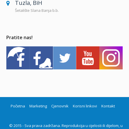
Tuzla, BiH
Šetalište Slana Banja b.b.
Pratite nas!
Početna
Marketing
Cjenovnik
Korisni linkovi
Kontakt
© 2015 - Sva prava zadržana. Reprodukcija u cijelosti ili dijelom, u