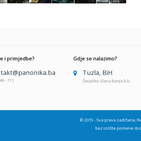
e i primjedbe?
Gdje se nalazimo?
takt@panonika.ba
Tuzla, BiH
46 - 711
Šetalište Slana Banja b.b.
t
© 2015 - Sva prava zadržana. Repro
bez izričite pismene doz