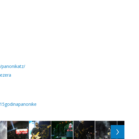
/panonikatz/
Jezera
15godinapanonike