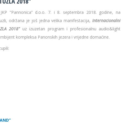
TUZLA 2018”
JKP ”Pannonica” d.o.o. 7. i 8. septembra 2018. godine, na
zli, održana je još jedna velika manifestacija,
Internacionalni
ZLA 2018”
uz izuzetan program i profesionalnu audio&light
 ambijent kompleksa Panonskih jezera i vrijedne domaćine.
pili:
BAND”