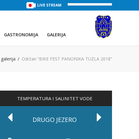
TREĆE JEZERO
(Voda:
LIVE STREAM
28 °C
, Salinitet:
30 g/L
)
PRVO JEZE
GASTRONOMIJA
GALERIJA
galerija
Održan “BIKE FEST PANONIKA TUZLA 2018”
TEMPERATURA I SALINITET VODE
DRUGO JEZERO