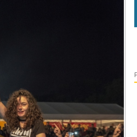
g/l
28 °C
30 g/l