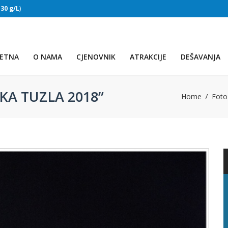
:
30 g/L
)
SLAPOVI
(Voda:
28 °C
, Salinitet:
30 g/L
)
ETNA
O NAMA
CJENOVNIK
ATRAKCIJE
DEŠAVANJA
KA TUZLA 2018”
Home
Foto 
PRVO JEZERO