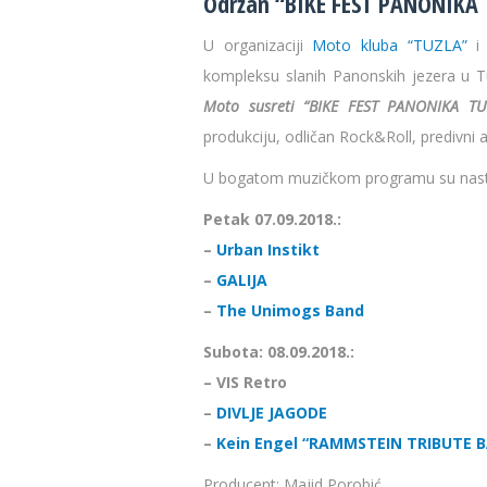
Održan “BIKE FEST PANONIKA 
U organizaciji
Moto kluba “TUZLA”
i 
kompleksu slanih Panonskih jezera u Tu
Moto susreti “BIKE FEST PANONIKA TU
produkciju, odličan Rock&Roll, predivni
U bogatom muzičkom programu su nastu
Petak 07.09.2018.:
–
Urban Instikt
–
GALIJA
–
The Unimogs Band
Subota: 08.09.2018.:
– VIS Retro
–
DIVLJE JAGODE
–
Kein Engel “RAMMSTEIN TRIBUTE 
Producent: Majid Porobić