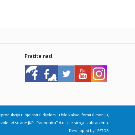
Pratite nas!
dukcija u cijelosti ili dijelom, u bilo kakvoj formi ili mediju,
vole od strane JKP ''Pannonica'' d.o.o. je strogo zabranjena.
Developed by
LEFTOR