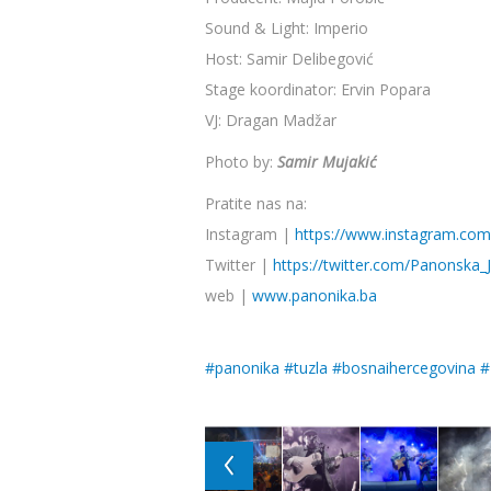
Sound & Light: Imperio
Host: Samir Delibegović
Stage koordinator: Ervin Popara
VJ: Dragan Madžar
Photo by:
Samir Mujakić
Pratite nas na:
Instagram |
https://www.instagram.com
Twitter |
https://twitter.com/Panonska_
web |
www.panonika.ba
#
panonika
#
tuzla
#
bosnaihercegovina
#