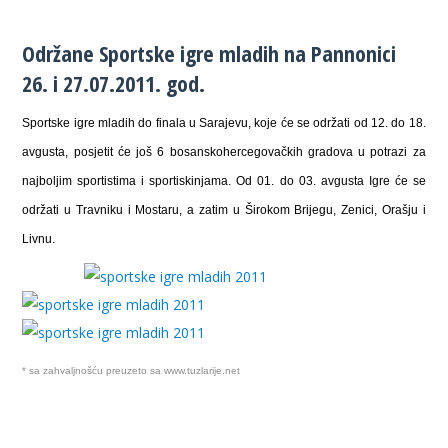
Održane Sportske igre mladih na Pannonici
26. i 27.07.2011. god.
Sportske igre mladih do finala u Sarajevu, koje će se održati od 12. do 18.
avgusta, posjetit će još 6 bosanskohercegovačkih gradova u potrazi za
najboljim sportistima i sportiskinjama. Od 01. do 03. avgusta Igre će se
održati u Travniku i Mostaru, a zatim u Širokom Brijegu, Zenici, Orašju i
Livnu.
* sa zahvaljnošću preuzeto sa www.tuzlarije.net