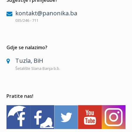
Sugestije i primjedbe?
kontakt@panonika.ba
035/246 - 711
Gdje se nalazimo?
Tuzla, BiH
Šetalište Slana Banja b.b.
Pratite nas!