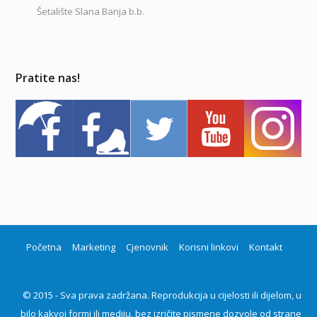
Šetalište Slana Banja b.b.
Pratite nas!
Početna
Marketing
Cjenovnik
Korisni linkovi
Kontakt
© 2015 - Sva prava zadržana. Reprodukcija u cijelosti ili dijelom, u
bilo kakvoj formi ili mediju, bez izričite pismene dozvole od strane