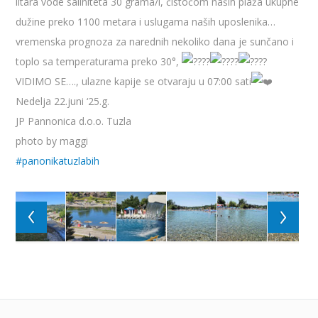
litara vode saliniteta 30 grama/l, čistoćom naših plaža ukupne
dužine preko 1100 metara i uslugama naših uposlenika…
vremenska prognoza za narednih nekoliko dana je sunčano i
toplo sa temperaturama preko 30°,
VIDIMO SE…., ulazne kapije se otvaraju u 07:00 sati
Nedelja 22.juni ‘25.g.
JP Pannonica d.o.o. Tuzla
photo by maggi
#panonikatuzlabih