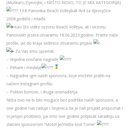
(Muškarci,Djevojke, i NEŠTO NOVO, TO JE MIX KATEGORIJA)
13.8 Panonika Beach Volleyball 4v4 za djevojčice
2008.godište i mlađe.
Kao što vidite sezonu Beach Volleya, ali i sezonu
Panonskih jezera otvaramo 18.06.2023.godine. Pratite naše
profile, jer do kraja sedmice otvaramo prijave
Za Vas smo spremili:
– Vrijedne novčane nagrade
– Pehare i medalje
– Nagradne igre naših sponzora, koje možete pratiti na
našem instagram profilu.
– Poklon bonove, i druga iznenađenja.
Ništa ovo ne bi bilo moguće bez podrške naših sponzora, a
ove godine nas raduje i činjenica da je naš projekt prepoznat i
ocjenjen pozitivno, pa smo ove godine potpisali saradnju sa
zlatnim sponzorom “Motel Ječmište kod Tome”
.