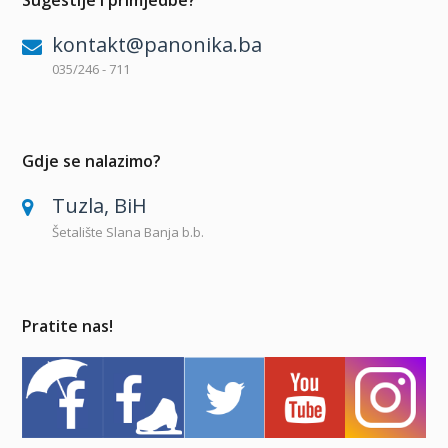
Sugestije i primjedbe?
kontakt@panonika.ba
035/246 - 711
Gdje se nalazimo?
Tuzla, BiH
Šetalište Slana Banja b.b.
Pratite nas!