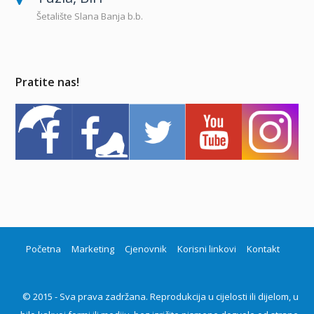
Šetalište Slana Banja b.b.
Pratite nas!
Početna
Marketing
Cjenovnik
Korisni linkovi
Kontakt
© 2015 - Sva prava zadržana. Reprodukcija u cijelosti ili dijelom, u