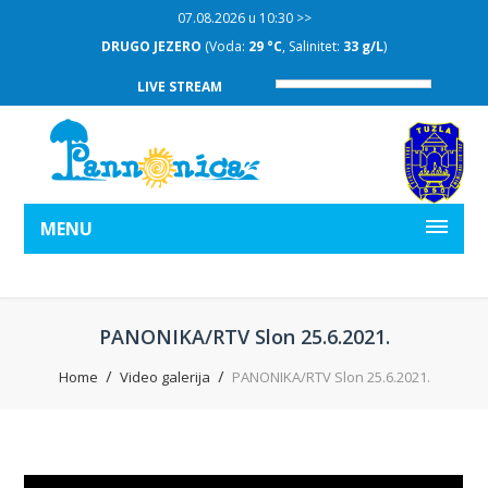
07.08.2026 u 10:30 >>
DRUGO JEZERO
(Voda:
29 °C
, Salinitet:
33 g/L
)
LIVE STREAM
MENU
PANONIKA/RTV Slon 25.6.2021.
Home
Video galerija
PANONIKA/RTV Slon 25.6.2021.