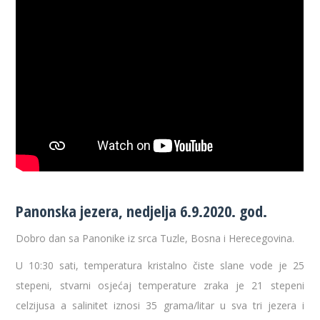
Panonska jezera, nedjelja 6.9.2020. god.
Dobro dan sa Panonike iz srca Tuzle, Bosna i Herecegovina.
U 10:30 sati, temperatura kristalno čiste slane vode je 25
stepeni, stvarni osjećaj temperature zraka je 21 stepeni
celzijusa a salinitet iznosi 35 grama/litar u sva tri jezera i