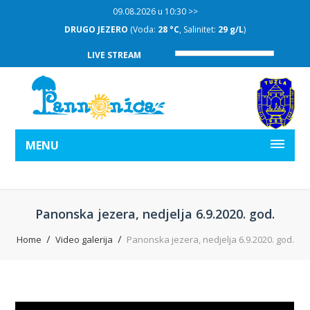
09.08.2026 u 10:30 >>
DRUGO JEZERO
(Voda:
28 °C
, Salinitet:
29 g/L
)
LIVE STREAM
MENU
Panonska jezera, nedjelja 6.9.2020. god.
Home
Video galerija
Panonska jezera, nedjelja 6.9.2020. god.