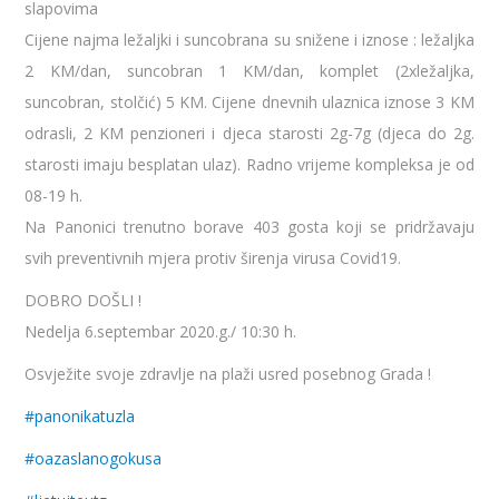
slapovima
Cijene najma ležaljki i suncobrana su snižene i iznose : ležaljka
2 KM/dan, suncobran 1 KM/dan, komplet (2xležaljka,
suncobran, stolčić) 5 KM. Cijene dnevnih ulaznica iznose 3 KM
odrasli, 2 KM penzioneri i d
jeca starosti 2g-7g (djeca do 2g.
starosti imaju besplatan ulaz). Radno vrijeme kompleksa je od
08-19 h.
Na Panonici trenutno borave 403 gosta koji se pridržavaju
svih preventivnih mjera protiv širenja virusa Covid19.
DOBRO DOŠLI !
Nedelja 6.septembar 2020.g./ 10:30 h.
Osvježite svoje zdravlje na plaži usred posebnog Grada !
#
panonikatuzla
#
oazaslanogokusa