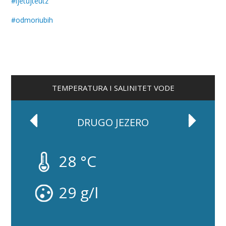
#
ljetujteutz
#
odmoriubih
TEMPERATURA I SALINITET VODE
DRUGO JEZERO
28 °C
29 g/l