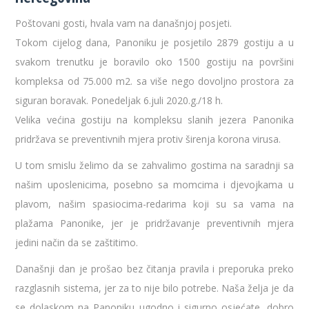
Poštovani gosti, hvala vam na današnjoj posjeti.
Tokom cijelog dana, Panoniku je posjetilo 2879 gostiju a u
svakom trenutku je boravilo oko 1500 gostiju na površini
kompleksa od 75.000 m2. sa više nego dovoljno prostora za
siguran boravak. Ponedeljak 6.juli 2020.g./18 h.
Velika većina gostiju na kompleksu slanih jezera Panonika
pridržava se preventivnih mjera protiv širenja korona virusa.
U tom smislu želimo da se zahvalimo gostima na saradnji sa
našim uposlenicima, posebno sa momcima i djevojkama u
plavom, našim spasiocima-redarima koji su sa vama na
plažama Panonike, jer je pridržavanje preventivnih mjera
jedini način da se zaštitimo.
Današnji dan je prošao bez čitanja pravila i preporuka preko
razglasnih sistema, jer za to nije bilo potrebe. Naša želja je da
se dolaskom na Panoniku ugodno i sigurno osjećate, dobro