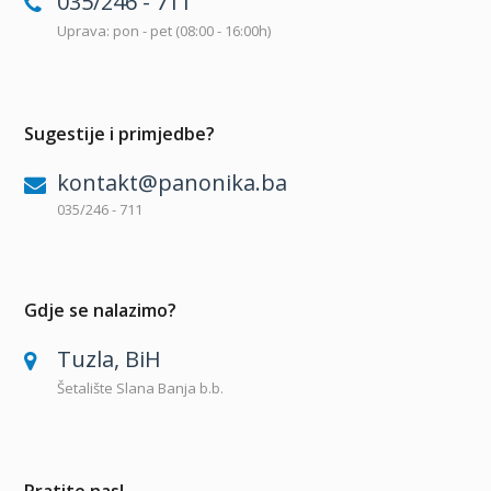
035/246 - 711
Uprava: pon - pet (08:00 - 16:00h)
Sugestije i primjedbe?
kontakt@panonika.ba
035/246 - 711
Gdje se nalazimo?
Tuzla, BiH
Šetalište Slana Banja b.b.
Pratite nas!