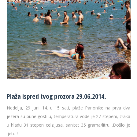
Plaža ispred tvog prozora 29.06.2014.
Nedelja, 29 juni ‘14. u 15 sati, plaže Panonike na prva dva
jezera su pune gostiju, temperatura vode je 27 stepeni, zraka
u hladu 31 stepen celzijusa, sanitet 35 grama/litru…Došlo je
ljeto !!!