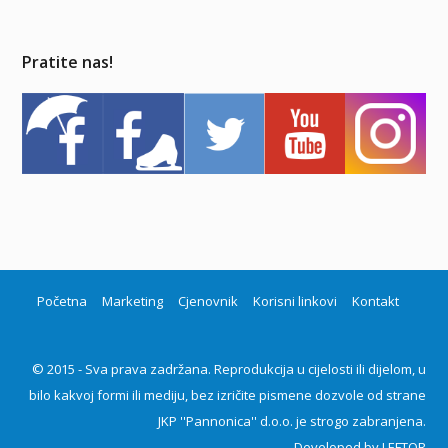
Pratite nas!
Početna
Marketing
Cjenovnik
Korisni linkovi
Kontakt
© 2015 - Sva prava zadržana. Reprodukcija u cijelosti ili dijelom, u
bilo kakvoj formi ili mediju, bez izričite pismene dozvole od strane
JKP ''Pannonica'' d.o.o. je strogo zabranjena.
Developed by
LEFTOR