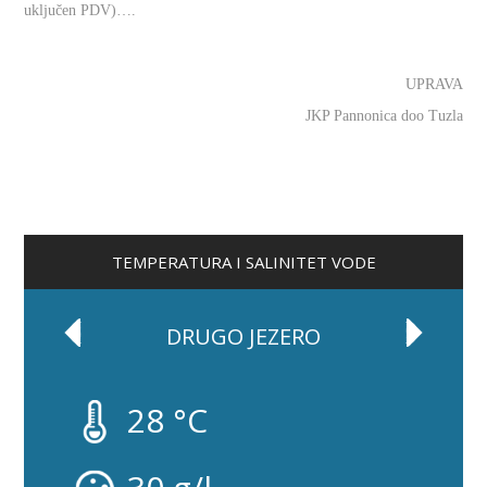
uključen PDV)….
UPRAVA
JKP Pannonica doo Tuzla
TEMPERATURA I SALINITET VODE
DRUGO JEZERO
28 °C