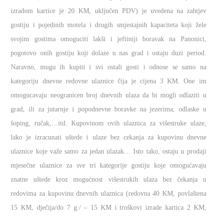
izradom kartice je 20 KM, uključen PDV) je uvedena na zahtjev
gostiju i pojedinih motela i drugih smjestajnih kapaciteta koji žele
svojim gostima omoguciti lakši i jeftiniji boravak na Panonici,
pogotovo onih gostiju koji dolaze u nas grad i ostaju duzi period.
Naravno, mugu ih kupiti i svi ostali gosti i odnose se samo na
kategoriju dnevne redovne ulaznice čija je cijena 3 KM. One im
omogucavaju neogranicen broj dnevnih ulaza da bi mogli odlaziti u
grad, ili za jutarnje i popodnevne boravke na jezerima, odlaske u
šoping, ručak,…itd. Kupovinom ovih ulaznica za višestruke ulaze,
lako je izracunati uštede i ulaze bez cekanja za kupovinu dnevne
ulaznice koje važe samo za jedan ulazak… Isto tako, ostaju u prodaji
mjesečne ulaznice za sve tri kategorije gostiju koje omogućavaju
znatne uštede kroz mogućnost višestrukih ulaza bez čekanja u
redovima za kupovinu dnevnih ulaznica (redovna 40 KM, povlaštena
15 KM, dječija/do 7 g./ – 15 KM i troškovi izrade kartica 2 KM,