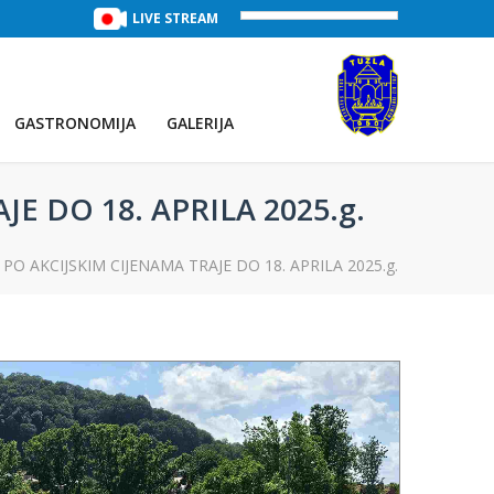
TREĆE JEZERO
(Voda:
LIVE STREAM
29 °C
, Salinitet:
32 g/L
)
PRVO JEZE
GASTRONOMIJA
GALERIJA
E DO 18. APRILA 2025.g.
O AKCIJSKIM CIJENAMA TRAJE DO 18. APRILA 2025.g.