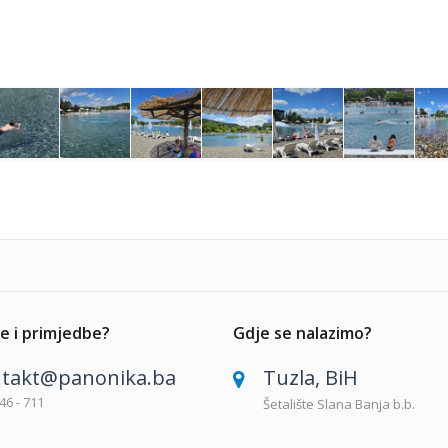
e i primjedbe?
Gdje se nalazimo?
takt@panonika.ba
Tuzla, BiH
46 - 711
Šetalište Slana Banja b.b.