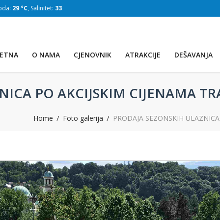
:
33 g/L
)
SLAPOVI
(Voda:
28 °C
, Salinitet:
32 g/L
)
ETNA
O NAMA
CJENOVNIK
ATRAKCIJE
DEŠAVANJA
CA PO AKCIJSKIM CIJENAMA TRAJ
Home
Foto galerija
PRODAJA SEZONSKIH ULAZNICA P