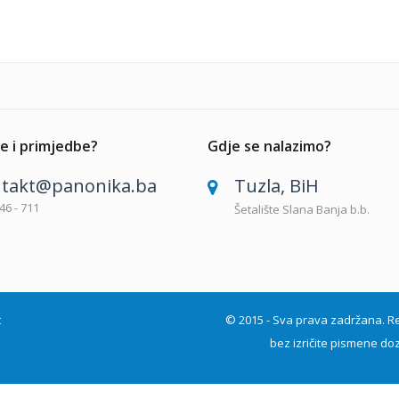
e i primjedbe?
Gdje se nalazimo?
takt@panonika.ba
Tuzla, BiH
46 - 711
Šetalište Slana Banja b.b.
t
© 2015 - Sva prava zadržana. Repro
bez izričite pismene doz