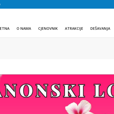
)
TREĆE JEZERO
(Voda:
28 °C
, Salinitet:
30 g/L
)
ETNA
O NAMA
CJENOVNIK
ATRAKCIJE
DEŠAVANJA