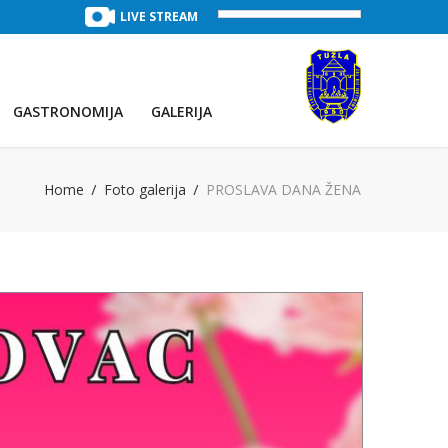
PRVO JEZERO
(Voda:
LIVE STREAM
28 °C
, Salinitet:
30 g/L
)
GASTRONOMIJA
GALERIJA
Home
Foto galerija
PROSLAVA DANA ŽENA