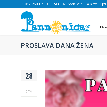
a:
28 °C
, Salinitet:
01.08.2026 u 10:00 >>
30 g/L
)
SLAPOVI
(Voda:
28 °C
, Salinitet:
30 g/L
POČ
PROSLAVA DANA ŽENA
28
feb
2026