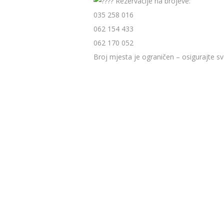
Rezervacije na brojeve:
035 258 016
062 154 433
062 170 052
Broj mjesta je ograničen – osigurajte s