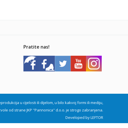
Pratite nas!
dukcija u cijelosti ili dijelom, u bilo kakvoj formi ili mediju,
vole od strane JKP ''Pannonica'' d.o.o. je strogo zabranjena.
Developed by
LEFTOR