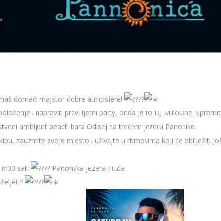
– naš domaći majstor dobre atmosfere!
loženje i napraviti pravi ljetni party, onda je to DJ MilloOne. Spremi
nstveni ambijent beach bara Odisej na trećem jezeru Panonike.
kipu, zauzmite svoje mjesto i uživajte u ritmovima koji će obilježiti
6:00 sati
Panonska jezera Tuzla
željeti?