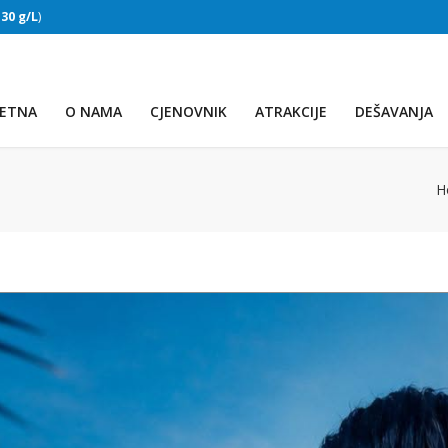
:
30 g/L
)
SLAPOVI
(Voda:
28 °C
, Salinitet:
30 g/L
)
ETNA
O NAMA
CJENOVNIK
ATRAKCIJE
DEŠAVANJA
H