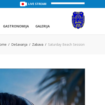
TREĆE JEZERO
(Voda:
LIVE STREAM
28 °C
, Salinitet:
30 g/L
)
PRVO JEZE
GASTRONOMIJA
GALERIJA
ome
Dešavanja
Zabava
Saturday Beach Session