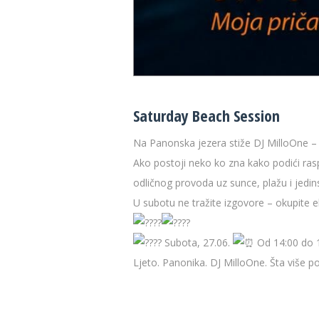
Saturday Beach Session
Na Panonska jezera stiže DJ MilloOne 
Ako postoji neko ko zna kako podići raspo
odličnog provoda uz sunce, plažu i jedi
U subotu ne tražite izgovore – okupite e
Subota, 27.06.
Od 14:00 do 1
Ljeto. Panonika. DJ MilloOne. Šta više po