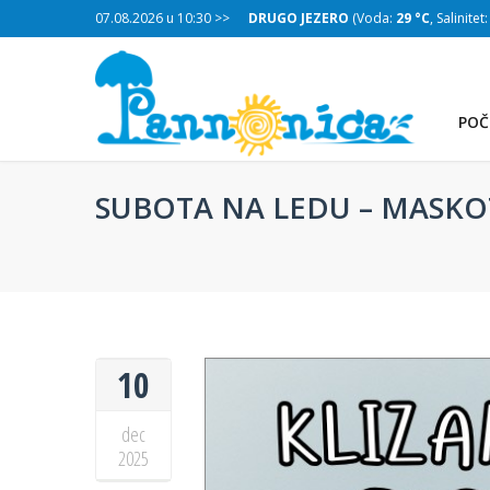
:
29 °C
, Salinitet:
07.08.2026 u 10:30 >>
32 g/L
)
DRUGO JEZERO
(Voda:
29 °C
, Salinitet
POČ
SUBOTA NA LEDU – MASKOT
10
dec
2025