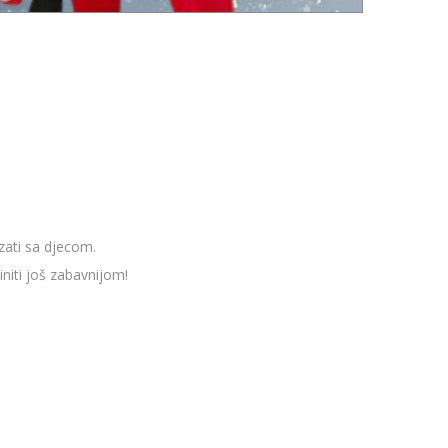
izati sa djecom.
initi još zabavnijom!