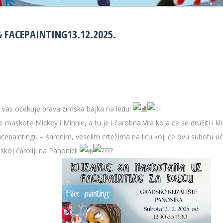
 FACEPAINTING13.12.2025.
ote vas očekuje prava zimska bajka na ledu!
e maskote Mickey i Minnie, a tu je i čarobna Vila koja će se družiti i kl
acepaintingu – šarenim, veselim crtežima na licu koji će ovu subotu uč
skoj čaroliji na Panonici!