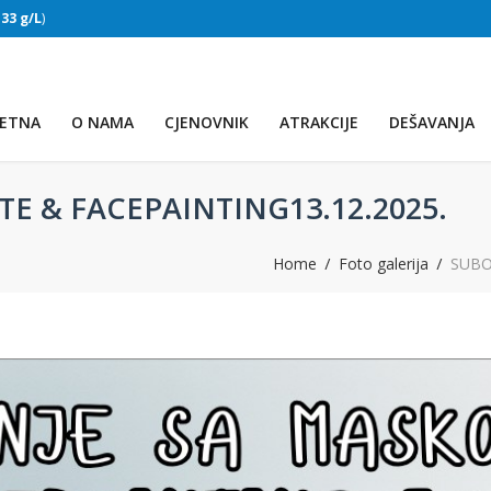
:
33 g/L
)
SLAPOVI
(Voda:
28 °C
, Salinitet:
32 g/L
)
ETNA
O NAMA
CJENOVNIK
ATRAKCIJE
DEŠAVANJA
E & FACEPAINTING13.12.2025.
Home
Foto galerija
SUBO