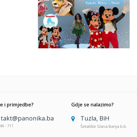
e i primjedbe?
Gdje se nalazimo?
takt@panonika.ba
Tuzla, BiH
46 - 711
Šetalište Slana Banja b.b.