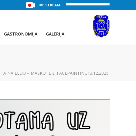
TREĆE JEZERO
(Voda:
LIVE STREAM
29 °C
, Salinitet:
32 g/L
)
PRVO JEZE
GASTRONOMIJA
GALERIJA
TA NA LEDU – MASKOTE & FACEPAINTING13.12.2025.