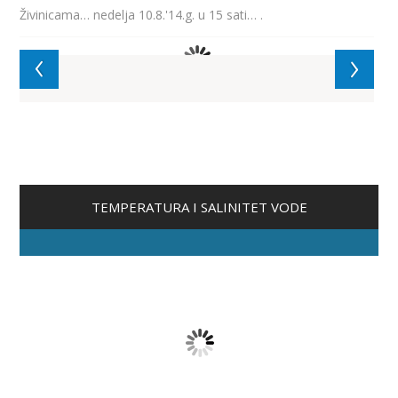
Živinicama… nedelja 10.8.'14.g. u 15 sati… .
TEMPERATURA I SALINITET VODE
PRVO JEZERO
28 °C
30 g/l