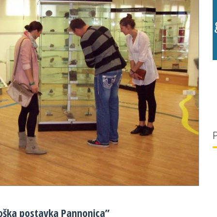
g/l
28 °C
30 g/l
oška postavka Pannonica”