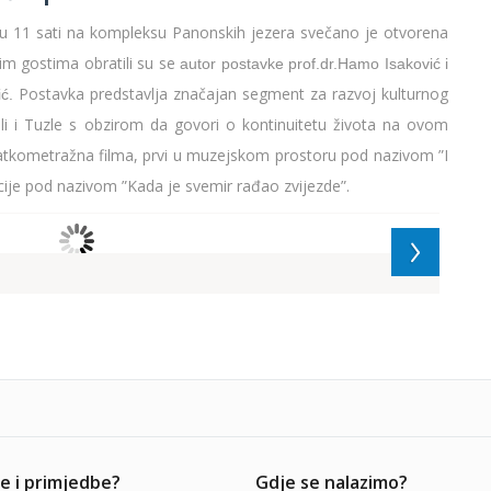
 u 11 sati na kompleksu Panonskih jezera svečano je otvorena
m gostima obratili su se
autor postavke prof.dr.Hamo Isaković i
Postavka predstavlja značajan segment za razvoj kulturnog
ć.
li i Tuzle s obzirom da govori o kontinuitetu života na ovom
ratkometražna filma, prvi u muzejskom prostoru pod nazivom ”I
ntacije pod nazivom ”Kada je svemir rađao zvijezde”.
e i primjedbe?
Gdje se nalazimo?