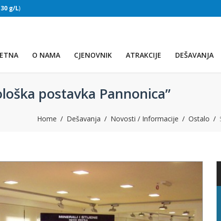
:
30 g/L
)
SLAPOVI
(Voda:
28 °C
, Salinitet:
30 g/L
)
ETNA
O NAMA
CJENOVNIK
ATRAKCIJE
DEŠAVANJA
loška postavka Pannonica”
Home
Dešavanja
Novosti / Informacije
Ostalo
PRVO JEZERO