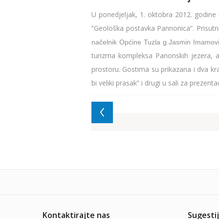
U ponedjeljak, 1. oktobra 2012. godine
”Geološka postavka Pannonica”. Prisutni
načelnik Općine Tuzla g.Jasmin Imamovi
turizma kompleksa Panonskih jezera, a
prostoru. Gostima su prikazana i dva k
bi veliki prasak” i drugi u sali za preze
Kontaktirajte nas
Sugestij