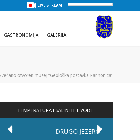
TREĆE JEZERO
(Voda:
LIVE STREAM
28 °C
, Salinitet:
30 g/L
)
PRVO JEZE
GASTRONOMIJA
GALERIJA
Svečano otvoren muzej ”Geološka postavka Pannonica”
TEMPERATURA I SALINITET VODE
DRUGO JEZERO