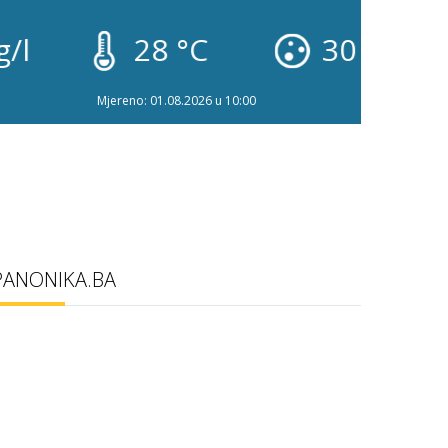
28 °C
30 g/l
2
Mjereno: 01.08.2026 u 10:00
PANONIKA.BA