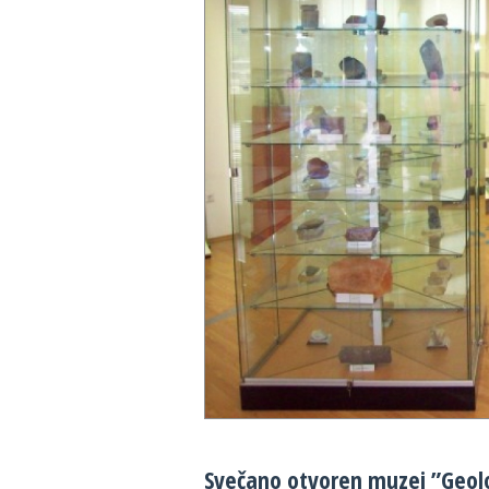
28 °C
30 
Svečano otvoren muzej ”Geol