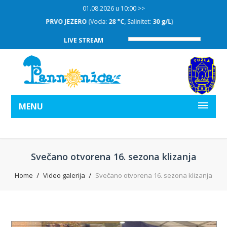
01.08.2026 u 10:00 >>
:
30 g/L
)
DRUGO JEZERO
(Voda:
28 °C
, Salinitet:
30 g/L
LIVE STREAM
MENU
Svečano otvorena 16. sezona klizanja
Home
Video galerija
Svečano otvorena 16. sezona klizanja