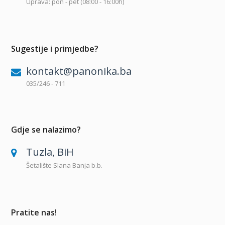
Uprava: pon - pet (08:00 - 16:00h)
Sugestije i primjedbe?
kontakt@panonika.ba
035/246 - 711
Gdje se nalazimo?
Tuzla, BiH
Šetalište Slana Banja b.b.
Pratite nas!