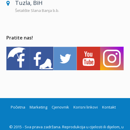
Tuzla, BiH
Šetalište Slana Banja b.b.
Pratite nas!
Početna
Marketing
Cjenovnik
Korisni linkovi
Kontakt
© 2015 - Sva prava zadržana. Reprodukcija u cijelosti ili dijelom, u