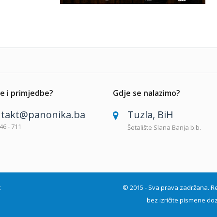
e i primjedbe?
Gdje se nalazimo?
takt@panonika.ba
Tuzla, BiH
46 - 711
Šetalište Slana Banja b.b.
t
© 2015 - Sva prava zadržana. Repro
bez izričite pismene doz