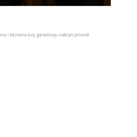
a i hitovima koji garantiraju odličan provod!