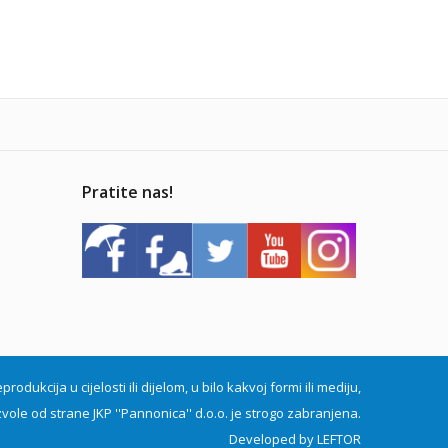
Pratite nas!
dukcija u cijelosti ili dijelom, u bilo kakvoj formi ili mediju,
vole od strane JKP ''Pannonica'' d.o.o. je strogo zabranjena.
Developed by
LEFTOR