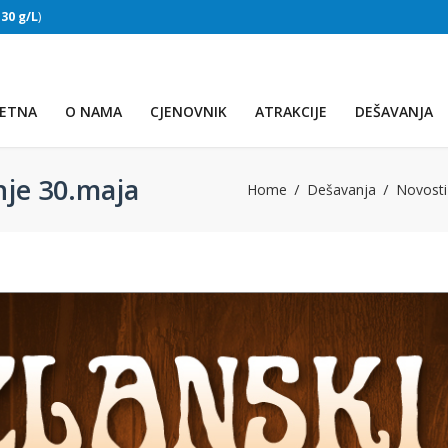
:
30 g/L
)
SLAPOVI
(Voda:
28 °C
, Salinitet:
30 g/L
)
ETNA
O NAMA
CJENOVNIK
ATRAKCIJE
DEŠAVANJA
nje 30.maja
Home
Dešavanja
Novosti