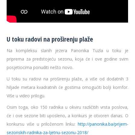
U toku radovi na proširenju plaže
Na kompleksu slanih jezera Panonika Tuzla u toku je
priprema za predstojeću sezonu, koja će i ove godine svim
posjetiocima ponuditi nešto novo.
U toku su radovi na proširenju plaže, a više od dodatnih 3
hiljade metara kvadratnih će gostima omogućiti bolji komfor.
Više u video prilogu.
Osim toga, oko 150 radnika u okviru različitih vrsta poslova,
će i ove sezone biti uposleno, a konkurs je otvoren danas. O
konkursu više u priloženom linku:
http://panonika.ba/prijem-
sezonskih-radnika-za-ljetnu-sezonu-2018/