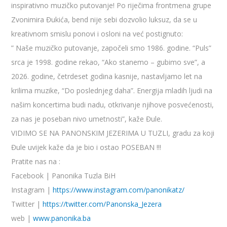
inspirativno muzičko putovanje! Po riječima frontmena grupe
Zvonimira Đukića, bend nije sebi dozvolio luksuz, da se u
kreativnom smislu ponovi i osloni na već postignuto:
” Naše muzičko putovanje, započeli smo 1986. godine. “Puls”
srca je 1998. godine rekao, “Ako stanemo – gubimo sve”, a
2026. godine, četrdeset godina kasnije, nastavljamo let na
krilima muzike, “Do poslednjeg daha”. Energija mladih ljudi na
našim koncertima budi nadu, otkrivanje njihove posvećenosti,
za nas je poseban nivo umetnosti”, kaže Đule.
VIDIMO SE NA PANONSKIM JEZERIMA U TUZLI, gradu za koji
Đule uvijek kaže da je bio i ostao POSEBAN !!!
Pratite nas na :
Facebook | Panonika Tuzla BiH
Instagram |
https://www.instagram.com/panonikatz/
Twitter |
https://twitter.com/Panonska_Jezera
web |
www.panonika.ba