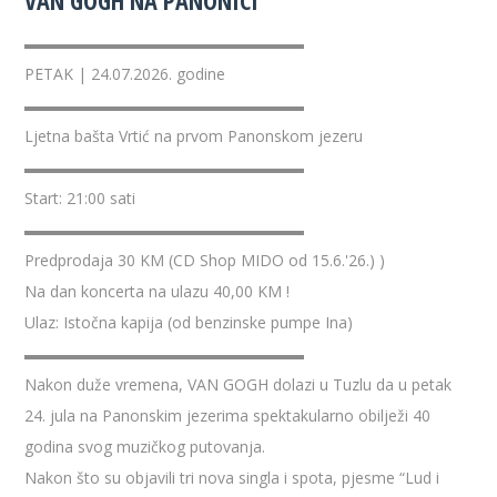
VAN GOGH NA PANONICI
▬▬▬▬▬▬▬▬▬▬▬▬▬▬▬▬▬▬
PETAK | 24.07.2026. godine
▬▬▬▬▬▬▬▬▬▬▬▬▬▬▬▬▬▬
Ljetna bašta Vrtić na prvom Panonskom jezeru
▬▬▬▬▬▬▬▬▬▬▬▬▬▬▬▬▬▬
Start: 21:00 sati
▬▬▬▬▬▬▬▬▬▬▬▬▬▬▬▬▬▬
Predprodaja 30 KM (CD Shop MIDO od 15.6.'26.) )
Na dan koncerta na ulazu 40,00 KM !
Ulaz: Istočna kapija (od benzinske pumpe Ina)
▬▬▬▬▬▬▬▬▬▬▬▬▬▬▬▬▬▬
Nakon duže vremena, VAN GOGH dolazi u Tuzlu da u petak
24. jula na Panonskim jezerima spektakularno obilježi 40
godina svog muzičkog putovanja.
Nakon što su objavili tri nova singla i spota, pjesme “Lud i