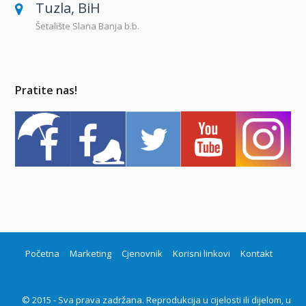
Tuzla, BiH
Šetalište Slana Banja b.b.
Pratite nas!
Početna
Marketing
Cjenovnik
Korisni linkovi
Kontakt
© 2015 - Sva prava zadržana. Reprodukcija u cijelosti ili dijelom, u