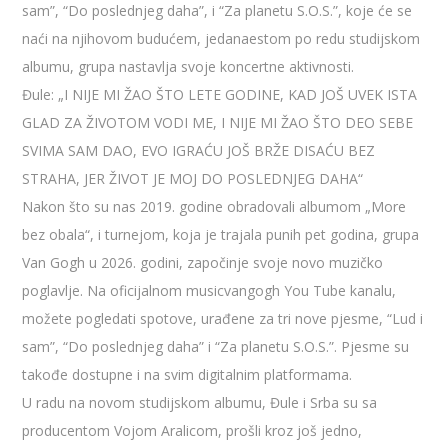
sam”, “Do poslednjeg daha”, i “Za planetu S.O.S.”, koje će se
naći na njihovom budućem, jedanaestom po redu studijskom
albumu, grupa nastavlja svoje koncertne aktivnosti.
Đule: „I NIJE MI ŽAO ŠTO LETE GODINE, KAD JOŠ UVEK ISTA
GLAD ZA ŽIVOTOM VODI ME, I NIJE MI ŽAO ŠTO DEO SEBE
SVIMA SAM DAO, EVO IGRAĆU JOŠ BRŽE DISAĆU BEZ
STRAHA, JER ŽIVOT JE MOJ DO POSLEDNJEG DAHA“
Nakon što su nas 2019. godine obradovali albumom „More
bez obala“, i turnejom, koja je trajala punih pet godina, grupa
Van Gogh u 2026. godini, započinje svoje novo muzičko
poglavlje. Na oficijalnom musicvangogh You Tube kanalu,
možete pogledati spotove, urađene za tri nove pjesme, “Lud i
sam”, “Do poslednjeg daha” i “Za planetu S.O.S.”. Pjesme su
takođe dostupne i na svim digitalnim platformama.
U radu na novom studijskom albumu, Đule i Srba su sa
producentom Vojom Aralicom, prošli kroz još jedno,