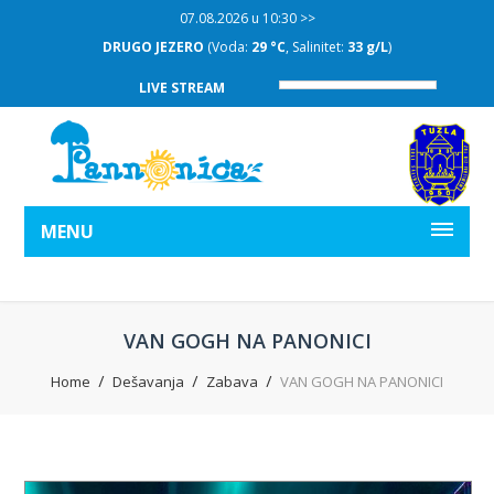
07.08.2026 u 10:30 >>
DRUGO JEZERO
(Voda:
29 °C
, Salinitet:
33 g/L
)
LIVE STREAM
MENU
VAN GOGH NA PANONICI
Home
Dešavanja
Zabava
VAN GOGH NA PANONICI