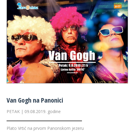
Van Gogh na Panonici
PETAK | 09.08.2019. godine
▬▬▬▬▬▬▬▬▬▬▬▬▬▬▬▬▬▬
Plato Vrtić na prvom Panonskom jezeru