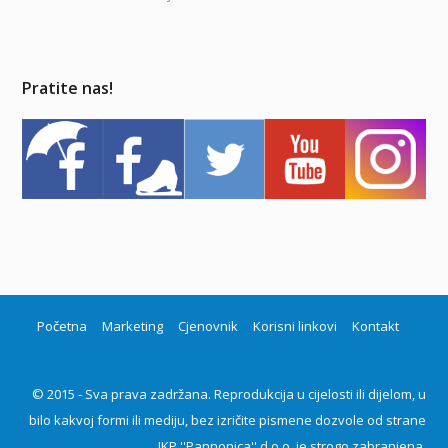
Pratite nas!
Početna
Marketing
Cjenovnik
Korisni linkovi
Kontakt
© 2015 - Sva prava zadržana. Reprodukcija u cijelosti ili dijelom, u
bilo kakvoj formi ili mediju, bez izričite pismene dozvole od strane
JKP ''Pannonica'' d.o.o. je strogo zabranjena.