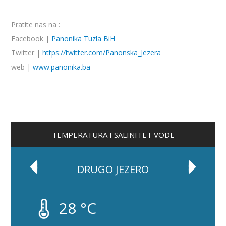
Pratite nas na :
Facebook |
Panonika Tuzla BiH
Twitter |
https://twitter.com/Panonska_Jezera
web |
www.panonika.ba
TEMPERATURA I SALINITET VODE
DRUGO JEZERO
28 °C