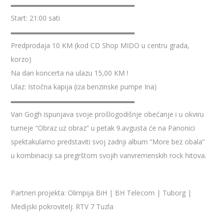
▬▬▬▬▬▬▬▬▬▬▬▬▬▬▬▬▬▬
Start: 21:00 sati
▬▬▬▬▬▬▬▬▬▬▬▬▬▬▬▬▬▬
Predprodaja 10 KM (kod CD Shop MIDO u centru grada,
korzo)
Na dan koncerta na ulazu 15,00 KM !
Ulaz: Istočna kapija (iza benzinske pumpe Ina)
▬▬▬▬▬▬▬▬▬▬▬▬▬▬▬▬▬▬
Van Gogh ispunjava svoje prošlogodišnje obećanje i u okviru
turneje “Obraz uz obraz” u petak 9.avgusta će na Panonici
spektakularno predstaviti svoj zadnji album “More bez obala”
u kombinaciji sa pregrštom svojih vanvremenskih rock hitova.
Partneri projekta: Olimpija BiH | BH Telecom | Tuborg |
Medijski pokrovitelj: RTV 7 Tuzla