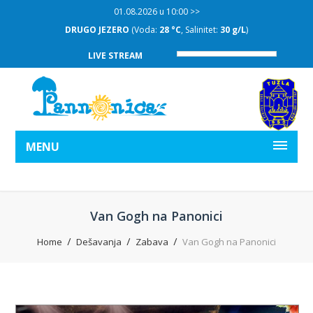
01.08.2026 u 10:00 >>
DRUGO JEZERO
(Voda:
28 °C
, Salinitet:
30 g/L
)
LIVE STREAM
MENU
Van Gogh na Panonici
Home
Dešavanja
Zabava
Van Gogh na Panonici