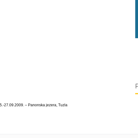
g/l
29 °C
32 g/l
25.-27.09.2009. – Panonska jezera, Tuzla