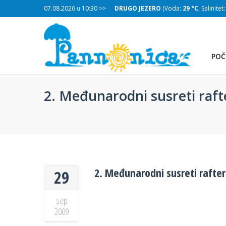
:
29 °C
, Salinitet:
07.08.2026 u 10:30 >>
32 g/L
)
DRUGO JEZERO
(Voda:
29 °C
, Salinitet
POČ
2. Međunarodni susreti raft
2. Međunarodni susreti rafter
29
sep
2009
TREĆE JEZERO