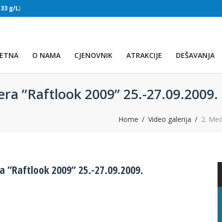
:
33 g/L
)
SLAPOVI
(Voda:
28 °C
, Salinitet:
32 g/L
)
ETNA
O NAMA
CJENOVNIK
ATRAKCIJE
DEŠAVANJA
era ”Raftlook 2009” 25.-27.09.2009.
Home
Video galerija
2. Međ
a ”Raftlook 2009” 25.-27.09.2009.
PRVO JEZERO