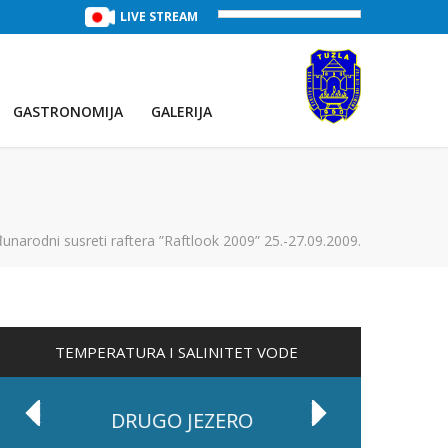
TREĆE JEZERO
(Voda:
LIVE STREAM
29 °C
, Salinitet:
32 g/L
)
PRVO JEZE
GASTRONOMIJA
GALERIJA
unarodni susreti raftera ”Raftlook 2009” 25.-27.09.2009.
TEMPERATURA I SALINITET VODE
DRUGO JEZERO