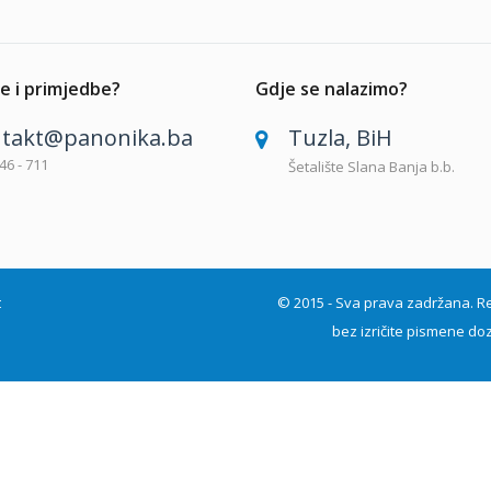
e i primjedbe?
Gdje se nalazimo?
takt@panonika.ba
Tuzla, BiH
46 - 711
Šetalište Slana Banja b.b.
t
© 2015 - Sva prava zadržana. Repro
bez izričite pismene doz