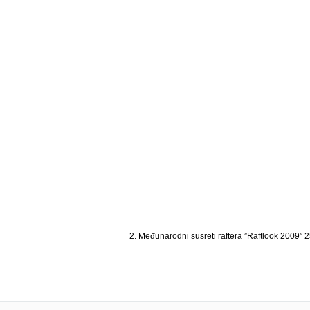
29 °C
32 
2. Međunarodni susreti raftera ”Raftlook 2009” 