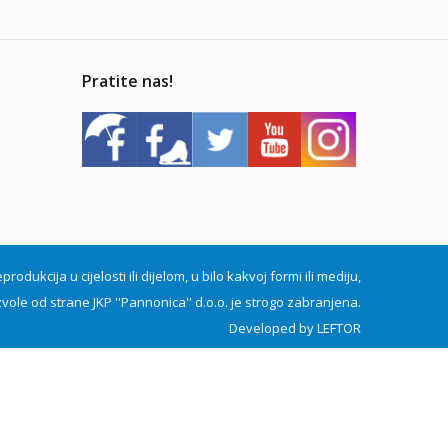
Pratite nas!
dukcija u cijelosti ili dijelom, u bilo kakvoj formi ili mediju,
vole od strane JKP ''Pannonica'' d.o.o. je strogo zabranjena.
Developed by
LEFTOR