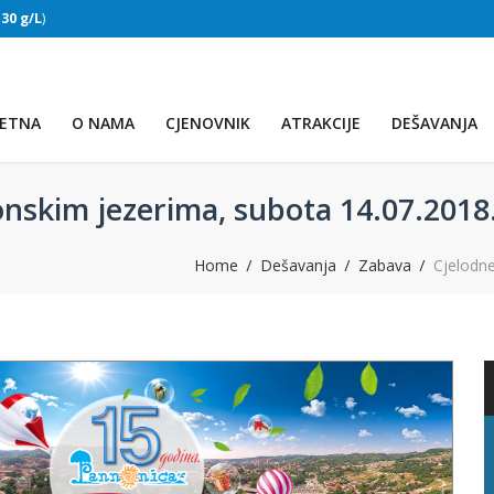
:
30 g/L
)
SLAPOVI
(Voda:
28 °C
, Salinitet:
30 g/L
)
ETNA
O NAMA
CJENOVNIK
ATRAKCIJE
DEŠAVANJA
nskim jezerima, subota 14.07.2018
Home
Dešavanja
Zabava
Cjelodn
PRVO JEZERO