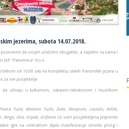
g/l
28 °C
30 g/l
kim jezerima, subota 14.07.2018.
as pozovemo da svojim učešćem obogatite, a zajedno sa nama i
n JKP ”Panonnica” d.o.o.
očetkom od 10:00 sati na kompleksu slanih Panonskih jezera u
a za sve posjetitelje.
ći da uživaju u kulturnom, zabavno-rekrativnom i muzičkom
Pivara Tuzla, Maskote Tuzla, Zada, Menprom, Lactalis, AVON,
r, Bingo, Dita, Vispak, Oriflame
će svim posjetiteljima pripremiti
radne igre na centralnom dijelu manifestacije između prvog i