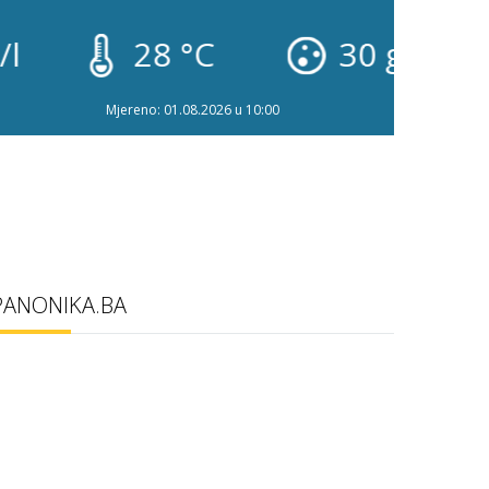
28 °C
30 g/l
2
Mjereno: 01.08.2026 u 10:00
PANONIKA.BA