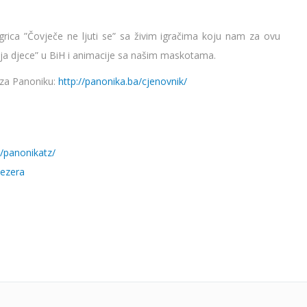
igrica ”Čovječe ne ljuti se” sa živim igračima koju nam za ovu
lja djece” u BiH i animacije sa našim maskotama.
a za Panoniku:
http://panonika.ba/cjenovnik/
/panonikatz/
Jezera