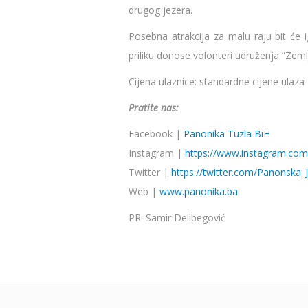
drugog jezera.
Posebna atrakcija za malu raju bit će 
priliku donose volonteri udruženja ”Zem
Cijena ulaznice: standardne cijene ulaz
Pratite nas:
Facebook |
Panonika Tuzla BiH
Instagram |
https://www.instagram.com
Twitter |
https://twitter.com/Panonska_
Web |
www.panonika.ba
PR: Samir Delibegović