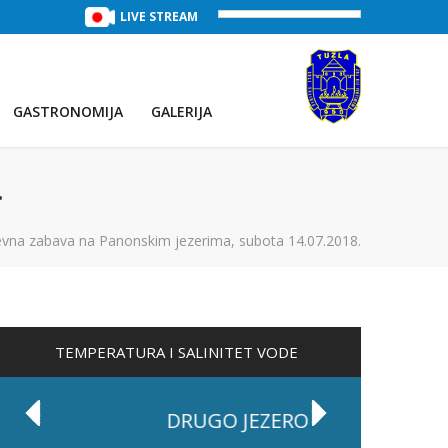
TREĆE JEZERO
(Voda:
LIVE STREAM
28 °C
, Salinitet:
30 g/L
)
PRVO JEZE
GASTRONOMIJA
GALERIJA
.
evna zabava na Panonskim jezerima, subota 14.07.2018.
TEMPERATURA I SALINITET VODE
DRUGO JEZERO