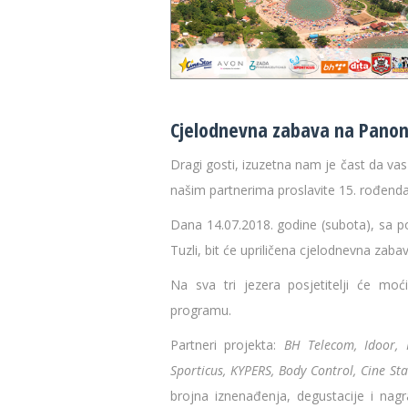
28 °C
30 
Cjelodnevna zabava na Panons
Dragi gosti, izuzetna nam je čast da v
našim partnerima proslavite 15. rođenda
Dana 14.07.2018. godine (subota), sa p
Tuzli, bit će upriličena cjelodnevna zabav
Na sva tri jezera posjetitelji će mo
programu.
Partneri projekta:
BH Telecom, Idoor, 
Sporticus, KYPERS, Body Control, Cine Sta
brojna iznenađenja, degustacije i nag