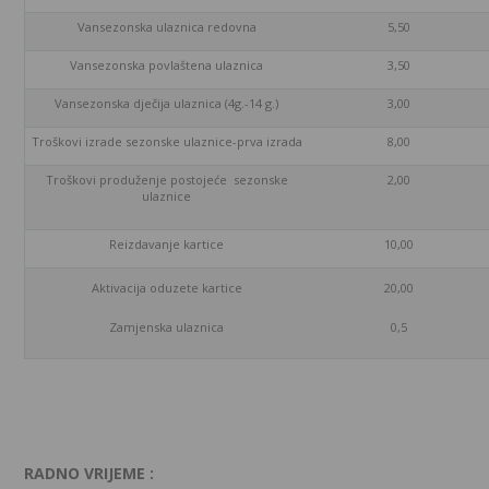
Vansezonska ulaznica redovna
5,50
Vansezonska povlaštena ulaznica
3,50
Vansezonska dječija ulaznica (4g.-14 g.)
3,00
Troškovi izrade sezonske ulaznice-prva izrada
8,00
Troškovi produženje postojeće sezonske
2,00
ulaznice
Reizdavanje kartice
10,00
Aktivacija oduzete kartice
20,00
Zamjenska ulaznica
0,5
RADNO VRIJEME :