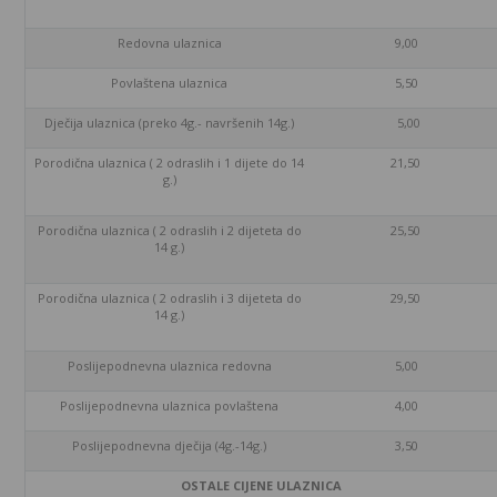
Redovna ulaznica
9,00
Povlaštena ulaznica
5,50
Dječija ulaznica (preko 4g.- navršenih 14g.)
5,00
Porodična ulaznica ( 2 odraslih i 1 dijete do 14
21,50
g.)
Porodična ulaznica ( 2 odraslih i 2 dijeteta do
25,50
14 g.)
Porodična ulaznica ( 2 odraslih i 3 dijeteta do
29,50
14 g.)
Poslijepodnevna ulaznica redovna
5,00
Poslijepodnevna ulaznica povlaštena
4,00
Poslijepodnevna dječija (4g.-14g.)
3,50
OSTALE CIJENE ULAZNICA