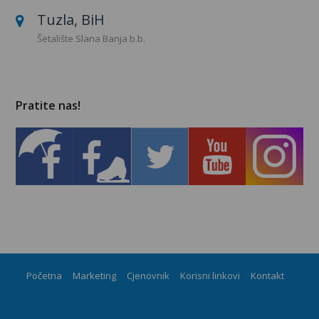
Tuzla, BiH
Šetalište Slana Banja b.b.
Pratite nas!
Početna
Marketing
Cjenovnik
Korisni linkovi
Kontakt