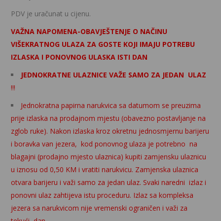
PDV je uračunat u cijenu.
VAŽNA NAPOMENA-OBAVJEŠTENJE O NAČINU
VIŠEKRATNOG ULAZA ZA GOSTE KOJI IMAJU POTREBU
IZLASKA I PONOVNOG ULASKA ISTI DAN
JEDNOKRATNE ULAZNICE VAŽE SAMO ZA JEDAN ULAZ
!!!
Jednokratna papirna narukvica sa datumom se preuzima
prije izlaska na prodajnom mjestu (obavezno postavljanje na
zglob ruke). Nakon izlaska kroz okretnu jednosmjernu barijeru
i boravka van jezera, kod ponovnog ulaza je potrebno na
blagajni (prodajno mjesto ulaznica) kupiti zamjensku ulaznicu
u iznosu od 0,50 KM i vratiti narukvicu. Zamjenska ulaznica
otvara barijeru i važi samo za jedan ulaz. Svaki naredni izlaz i
ponovni ulaz zahtijeva istu proceduru. Izlaz sa kompleksa
jezera sa narukvicom nije vremenski ograničen i važi za
tekući dan.