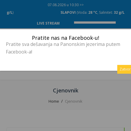
07.08.2026 u 10:30 >>
SLAPOVI
(Voda:
28 °C
, Salinitet:
32 g/L
)
LIVE STREAM
Pratite nas na Facebook-u!
Pratite sva dešavanja na Panonskim jezerima putem
Facebook-a!
MENU
Zatvor
Cjenovnik
Home
Cjenovnik