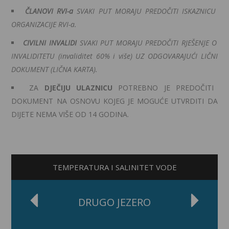
ČLANOVI RVI-a
SVAKI PUT MORAJU PREDOČITI ISKAZNICU
ORGANIZACIJE RVI-a.
CIVILNI INVALIDI
SVAKI PUT MORAJU PREDOČITI RJEŠENJE O
INVALIDITETU (invaliditet 60% i više) UZ ODGOVARAJUĆI LIČNI
DOKUMENT (LIČNA KARTA).
ZA
DJEČIJU ULAZNICU
POTREBNO JE PREDOČITI
DOKUMENT NA OSNOVU KOJEG JE MOGUĆE UTVRDITI DA
DIJETE NEMA VIŠE OD 14 GODINA.
TEMPERATURA I SALINITET VODE
SLAPOVI