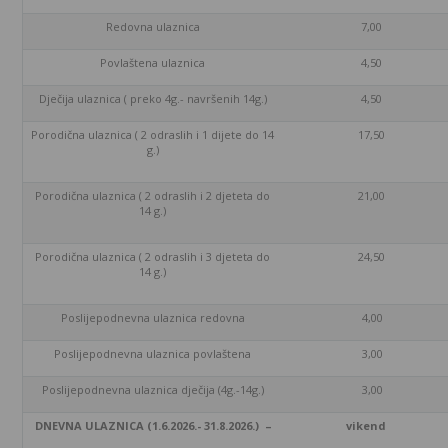
Redovna ulaznica
7,00
Povlaštena ulaznica
4,50
Dječija ulaznica ( preko 4g.- navršenih 14g.)
4,50
Porodična ulaznica ( 2 odraslih i 1 dijete do 14
17,50
g.)
Porodična ulaznica ( 2 odraslih i 2 djeteta do
21,00
14 g.)
Porodična ulaznica ( 2 odraslih i 3 djeteta do
24,50
14 g.)
Poslijepodnevna ulaznica redovna
4,00
Poslijepodnevna ulaznica povlaštena
3,00
Poslijepodnevna ulaznica dječija (4g.-14g.)
3,00
DNEVNA ULAZNICA (1.6.2026.- 31.8.2026.
) –
vikend