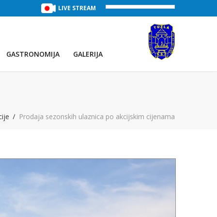
TREĆE JEZERO
(Voda:
LIVE STREAM
28 °C
, Salinitet:
30 g/L
)
PRVO JEZE
GASTRONOMIJA
GALERIJA
ije
Prodaja sezonskih ulaznica po akcijskim cijenama