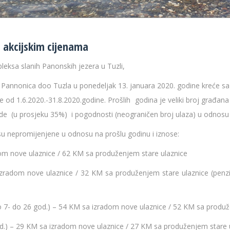
o akcijskim cijenama
leksa slanih Panonskih jezera u Tuzli,
 Pannonica doo Tuzla u ponedeljak 13. januara 2020. godine kreće s
e od 1.6.2020.-31.8.2020.godine. Prošlih godina je veliki broj građan
de (u prosjeku 35%) i pogodnosti (neograničen broj ulaza) u odnosu 
su nepromijenjene u odnosu na prošlu godinu i iznose:
m nove ulaznice / 62 KM sa produženjem stare ulaznice
dom nove ulaznice / 32 KM sa produženjem stare ulaznice (penzioner
- do 26 god.) – 54 KM sa izradom nove ulaznice / 52 KM sa produž
od.) – 29 KM sa izradom nove ulaznice / 27 KM sa produženjem stare u