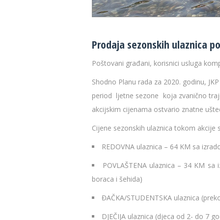
Prodaja sezonskih ulaznica p
Poštovani građani, korisnici usluga komp
Shodno Planu rada za 2020. godinu, JKP
period ljetne sezone koja zvanično traj
akcijskim cijenama ostvario znatne ušte
Cijene sezonskih ulaznica tokom akcije 
REDOVNA ulaznica – 64 KM sa izrado
POVLAŠTENA ulaznica – 34 KM sa izra
boraca i šehida)
ĐAČKA/STUDENTSKA ulaznica (preko 7
DJEČIJA ulaznica (djeca od 2- do 7 g