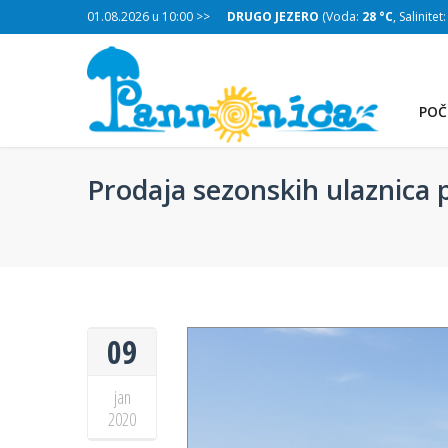
:
28 °C
, Salinitet:
01.08.2026 u 10:00 >>
30 g/L
)
DRUGO JEZERO
(Voda:
28 °C
, Salinitet
POČ
Prodaja sezonskih ulaznica 
09
jan
2020