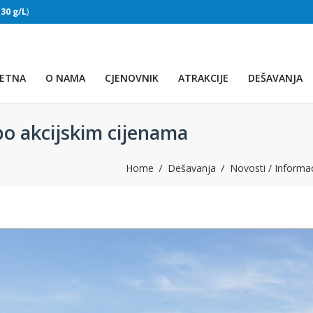
:
30 g/L
)
SLAPOVI
(Voda:
28 °C
, Salinitet:
30 g/L
)
ETNA
O NAMA
CJENOVNIK
ATRAKCIJE
DEŠAVANJA
po akcijskim cijenama
Home
Dešavanja
Novosti / Informac