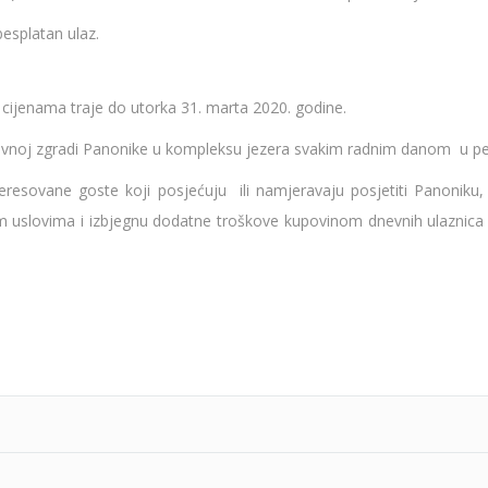
esplatan ulaz.
 cijenama traje do utorka 31. marta 2020. godine.
avnoj zgradi Panonike u kompleksu jezera svakim radnim danom u per
eresovane goste koji posjećuju ili namjeravaju posjetiti Panoniku
m uslovima i izbjegnu dodatne troškove kupovinom dnevnih ulaznica 